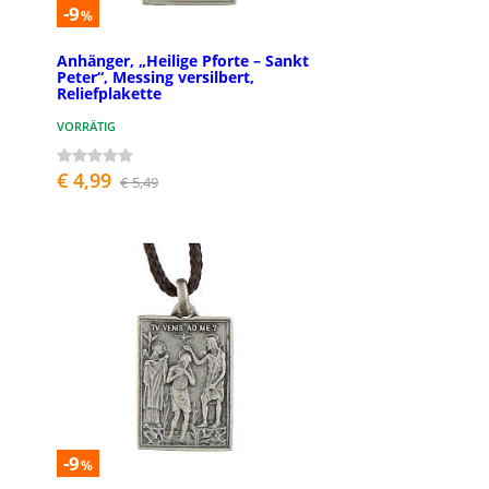
-9
%
Anhänger, „Heilige Pforte – Sankt
Peter“, Messing versilbert,
Reliefplakette
VORRÄTIG
€ 4,99
€ 5,49
-9
%