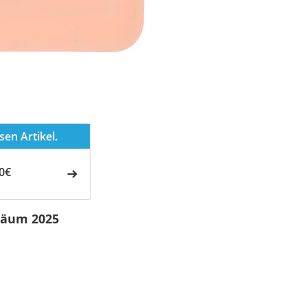
en Artikel.
0€
iläum 2025