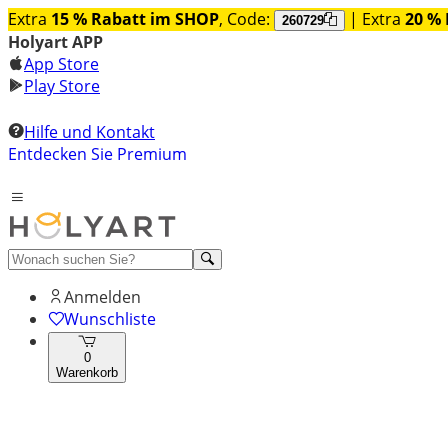
Extra
15 % Rabatt im SHOP
, Code:
| Extra
20 % 
260729
Holyart APP
App Store
Play Store
Hilfe und Kontakt
Entdecken Sie Premium
Anmelden
Wunschliste
0
Warenkorb