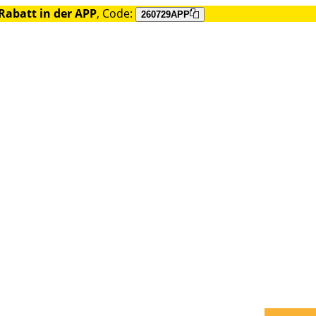
Rabatt in der APP
, Code:
260729APP