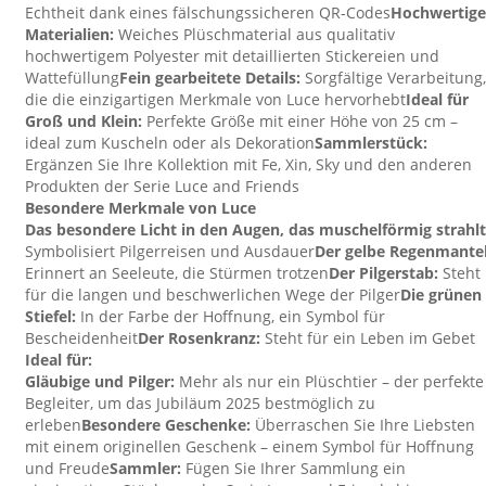
Echtheit dank eines fälschungssicheren QR-Codes
Hochwertige
Materialien:
Weiches Plüschmaterial aus qualitativ
hochwertigem Polyester mit detaillierten Stickereien und
Wattefüllung
Fein gearbeitete Details:
Sorgfältige Verarbeitung,
die die einzigartigen Merkmale von Luce hervorhebt
Ideal für
Groß und Klein:
Perfekte Größe mit einer Höhe von 25 cm –
ideal zum Kuscheln oder als Dekoration
Sammlerstück:
Ergänzen Sie Ihre Kollektion mit Fe, Xin, Sky und den anderen
Produkten der Serie Luce and Friends
Besondere Merkmale von Luce
Das besondere Licht in den Augen, das muschelförmig strahlt
Symbolisiert Pilgerreisen und Ausdauer
Der gelbe Regenmantel
Erinnert an Seeleute, die Stürmen trotzen
Der Pilgerstab:
Steht
für die langen und beschwerlichen Wege der Pilger
Die grünen
Stiefel:
In der Farbe der Hoffnung, ein Symbol für
Bescheidenheit
Der Rosenkranz:
Steht für ein Leben im Gebet
Ideal für:
Gläubige und Pilger:
Mehr als nur ein Plüschtier – der perfekte
Begleiter, um das Jubiläum 2025 bestmöglich zu
erleben
Besondere Geschenke:
Überraschen Sie Ihre Liebsten
mit einem originellen Geschenk – einem Symbol für Hoffnung
und Freude
Sammler:
Fügen Sie Ihrer Sammlung ein