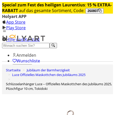
Special zum Fest des heiligen Laurentius
:
15 % EXTRA-
RABATT
auf das gesamte Sortiment, Code:
260807
Holyart APP
App Store
Play Store
Hilfe und Kontakt
Entdecken Sie Premium
Anmelden
Wunschliste
Startseite
Jubiläum der Barmherzigkeit
0
Luce Offizielles Maskottchen des Jubiläums 2025
Warenkorb
Schlüsselanhänger Luce – Offizielles Maskottchen des Jubiläums 2025,
Plüschfigur 10 cm, Tokidoki