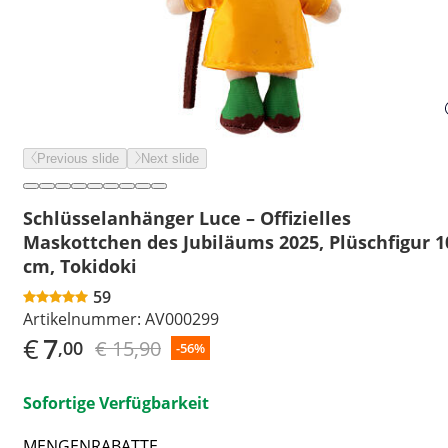
Previous slide
Next slide
Schlüsselanhänger Luce – Offizielles
Maskottchen des Jubiläums 2025, Plüschfigur 1
cm, Tokidoki
59
Artikelnummer:
AV000299
€
7
€ 15,90
,00
-56%
Sofortige Verfügbarkeit
MENGENRABATTE