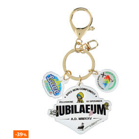
-39
%