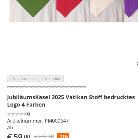
Previous slide
Next slide
JubiläumsKasel 2025 Vatikan Stoff bedrucktes
Logo 4 Farben
0
Artikelnummer:
PM000647
Ab
€
59
€ 85,90
,00
-31%