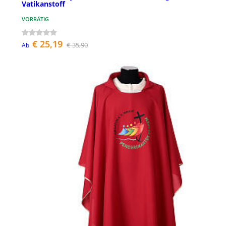
Vatikanstoff
VORRÄTIG
€ 25,19
€ 35,90
Ab