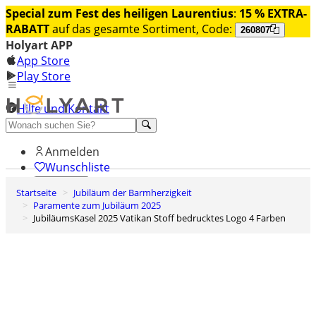
Special zum Fest des heiligen Laurentius
:
15 % EXTRA-
RABATT
auf das gesamte Sortiment, Code:
260807
Holyart APP
App Store
Play Store
Hilfe und Kontakt
Entdecken Sie Premium
Anmelden
Wunschliste
Startseite
Jubiläum der Barmherzigkeit
0
Paramente zum Jubiläum 2025
Warenkorb
JubiläumsKasel 2025 Vatikan Stoff bedrucktes Logo 4 Farben