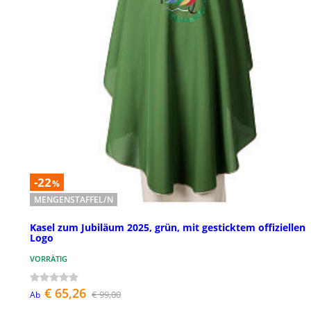
-22
%
MENGENSTAFFEL/N
Kasel zum Jubiläum 2025, grün, mit gesticktem offiziellen
Logo
VORRÄTIG
€ 65,26
€ 99,00
Ab