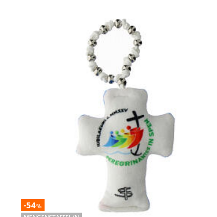
-54
%