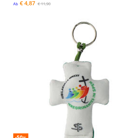
€ 4,87
€ 11,90
Ab
-50
%