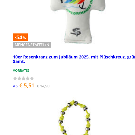
-54
%
MENGENSTAFFEL/N
10er Rosenkranz zum Jubiläum 2025, mit Plüschkreuz, grü
Samt,
VORRÄTIG
€ 5,51
€ 14,90
Ab