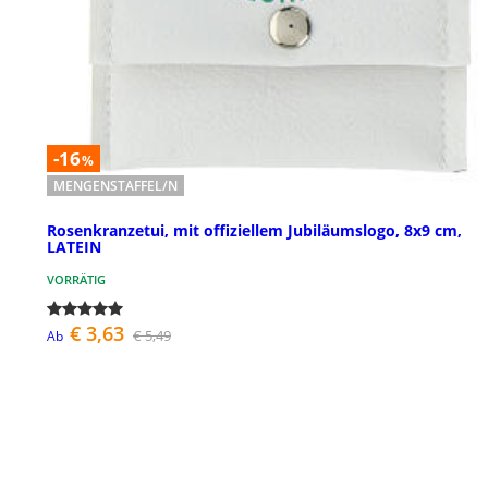
-16
%
MENGENSTAFFEL/N
Rosenkranzetui, mit offiziellem Jubiläumslogo, 8x9 cm,
LATEIN
VORRÄTIG
€ 3,63
€ 5,49
Ab