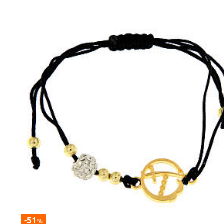
-51
%