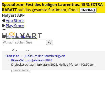
Special zum Fest des heiligen Laurentius
:
15 % EXTRA-
RABATT
auf das gesamte Sortiment, Code:
260807
Holyart APP
App Store
Play Store
Hilfe und Kontakt
Entdecken Sie Premium
Anmelden
Startseite
Jubiläum der Barmherzigkeit
Wunschliste
Pilger-Set zum Jubiläum 2025
Dreieckstuch zum Jubiläum 2025, Heilige Pforte, 110x50 cm
0
Warenkorb