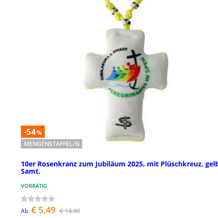
-54
%
MENGENSTAFFEL/N
10er Rosenkranz zum Jubiläum 2025, mit Plüschkreuz, gelb
Samt,
VORRÄTIG
€ 5,49
€ 14,90
Ab