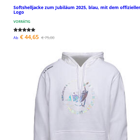
Softshelljacke zum Jubiläum 2025, blau, mit dem offiziell
Logo
VORRÄTIG
€ 44,65
€ 75,00
Ab