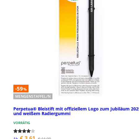
-59
%
MENGENSTAFFEL/N
Perpetua® Bleistift mit offiziellem Logo zum Jubiläum 202
und weißem Radiergummi
VORRÄTIG
€ 3,61
€ 11,90
Ab