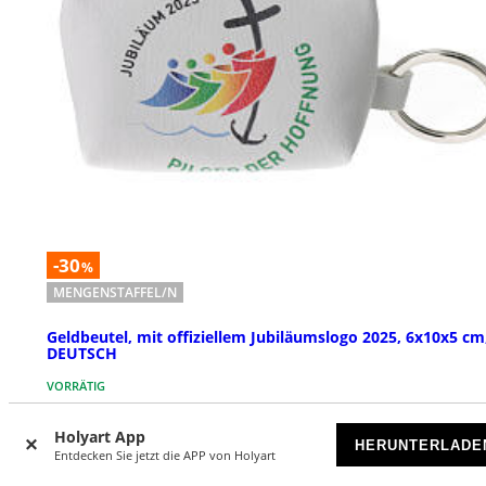
-30
%
MENGENSTAFFEL/N
Geldbeutel, mit offiziellem Jubiläumslogo 2025, 6x10x5 cm
DEUTSCH
VORRÄTIG
Holyart App
€ 4,13
€ 7,00
Ab
HERUNTERLADE
Entdecken Sie jetzt die APP von Holyart