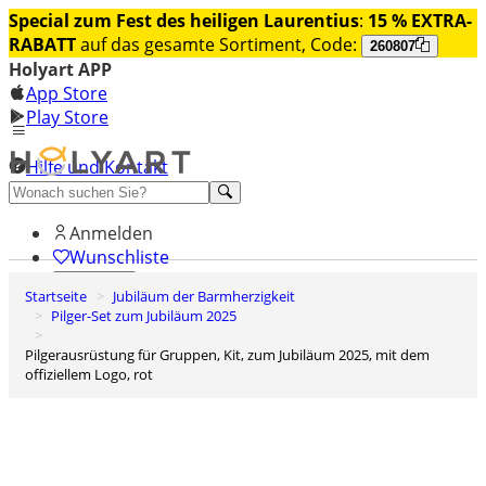
Special zum Fest des heiligen Laurentius
:
15 % EXTRA-
RABATT
auf das gesamte Sortiment, Code:
260807
Holyart APP
App Store
Play Store
Hilfe und Kontakt
Entdecken Sie Premium
Anmelden
Wunschliste
Startseite
Jubiläum der Barmherzigkeit
0
Pilger-Set zum Jubiläum 2025
Warenkorb
Pilgerausrüstung für Gruppen, Kit, zum Jubiläum 2025, mit dem
offiziellem Logo, rot