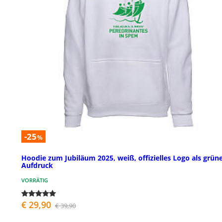
-25
%
Hoodie zum Jubiläum 2025, weiß, offizielles Logo als grün
Aufdruck
VORRÄTIG
€ 29,90
€ 39,90