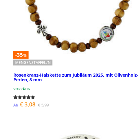
-35
%
MENGENSTAFFEL/N
Rosenkranz-Halskette zum Jubiläum 2025, mit Olivenholz-
Perlen, 8 mm
VORRÄTIG
€ 3,08
€ 5,99
Ab