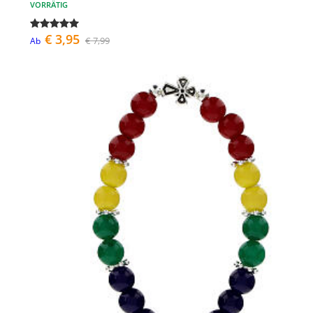
VORRÄTIG
€ 3,95
€ 7,99
Ab