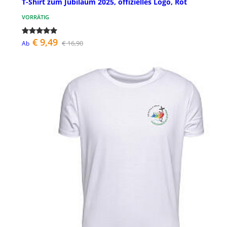
T-Shirt zum Jubiläum 2025, offizielles Logo, Rot
VORRÄTIG
€ 9,49
€ 16,90
Ab