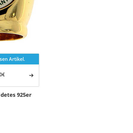
en Artikel.
0€
ldetes 925er