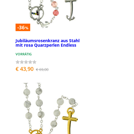
-36
%
Jubiläumsrosenkranz aus Stahl
mit rosa Quarzperlen Endless
VORRÄTIG
€ 43,90
€ 69,00