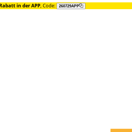
Rabatt in der APP
, Code:
260729APP