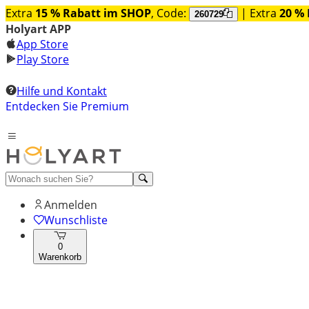
Extra
15 % Rabatt im SHOP
, Code:
| Extra
20 % 
260729
Holyart APP
App Store
Play Store
Hilfe und Kontakt
Entdecken Sie Premium
Anmelden
Wunschliste
0
Warenkorb