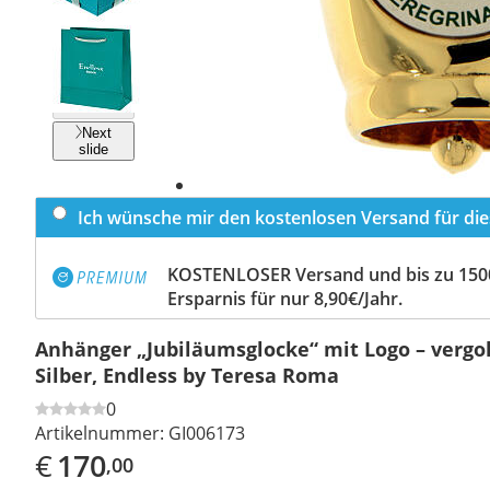
Previous
slide
Next
slide
Ich wünsche mir den kostenlosen Versand für dies
KOSTENLOSER Versand und bis zu 150
Ersparnis für nur 8,90€/Jahr.
Anhänger „Jubiläumsglocke“ mit Logo – vergo
Silber, Endless by Teresa Roma
0
Artikelnummer:
GI006173
€
170
,00