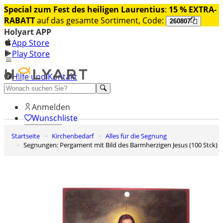
Special zum Fest des heiligen Laurentius
:
15 % EXTRA-
RABATT
auf das gesamte Sortiment, Code:
260807
Holyart APP
App Store
Play Store
Hilfe und Kontakt
Entdecken Sie Premium
Anmelden
Wunschliste
Startseite
Kirchenbedarf
Alles für die Segnung
0
Segnungen: Pergament mit Bild des Barmherzigen Jesus (100 Stck)
Warenkorb