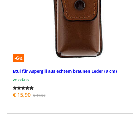
-6
%
Etui fűr Aspergill aus echtem braunen Leder (9 cm)
VORRÄTIG
€ 15,90
€ 17,00