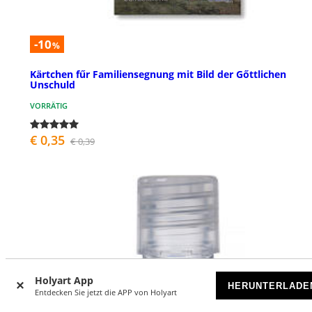
-10
%
Kärtchen fűr Familiensegnung mit Bild der Gőttlichen
Unschuld
VORRÄTIG
€ 0,35
€ 0,39
Holyart App
HERUNTERLADE
Entdecken Sie jetzt die APP von Holyart