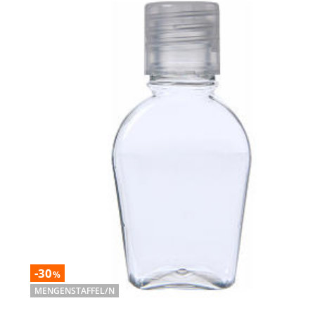
-30
%
MENGENSTAFFEL/N