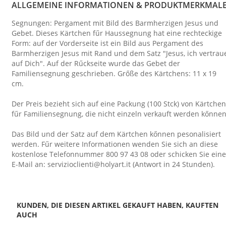
ALLGEMEINE INFORMATIONEN & PRODUKTMERKMAL
Segnungen: Pergament mit Bild des Barmherzigen Jesus und
Gebet. Dieses Kärtchen fűr Haussegnung hat eine rechteckige
Form: auf der Vorderseite ist ein Bild aus Pergament des
Barmherzigen Jesus mit Rand und dem Satz "Jesus, ich vertrau
auf Dich". Auf der Rűckseite wurde das Gebet der
Familiensegnung geschrieben. Grőße des Kärtchens: 11 x 19
cm.
Der Preis bezieht sich auf eine Packung (100 Stck) von Kärtchen
fűr Familiensegnung, die nicht einzeln verkauft werden kőnnen
Das Bild und der Satz auf dem Kärtchen kőnnen pesonalisiert
werden. Fűr weitere Informationen wenden Sie sich an diese
kostenlose Telefonnummer 800 97 43 08 oder schicken Sie eine
E-Mail an: servizioclienti@holyart.it (Antwort in 24 Stunden).
KUNDEN, DIE DIESEN ARTIKEL GEKAUFT HABEN, KAUFTEN
AUCH