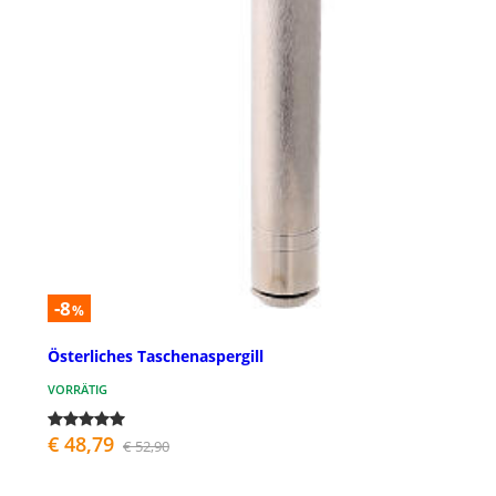
-8
%
Österliches Taschenaspergill
VORRÄTIG
€ 48,79
€ 52,90