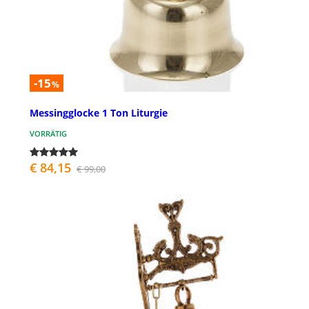
-15
%
Messingglocke 1 Ton Liturgie
VORRÄTIG
€ 84,15
€ 99,00