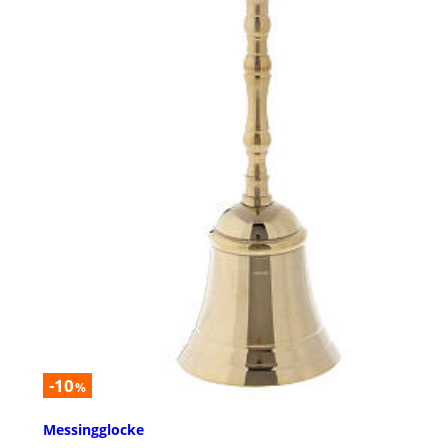
-10
%
Messingglocke