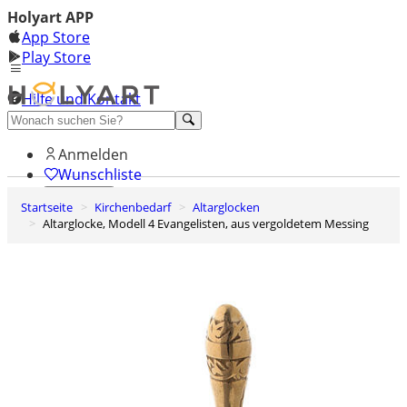
Holyart APP
App Store
Play Store
Hilfe und Kontakt
Entdecken Sie Premium
Anmelden
Wunschliste
Startseite
Kirchenbedarf
Altarglocken
0
Altarglocke, Modell 4 Evangelisten, aus vergoldetem Messing
Warenkorb