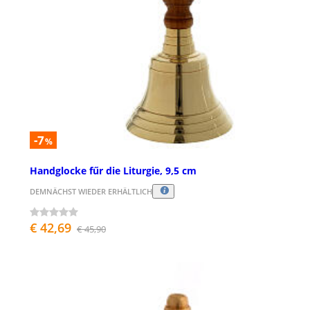
-7
%
Handglocke fűr die Liturgie, 9,5 cm
DEMNÄCHST WIEDER ERHÄLTLICH
€ 42,69
€ 45,90