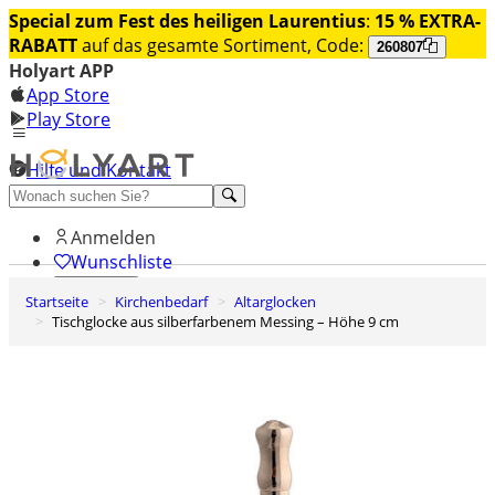
Special zum Fest des heiligen Laurentius
:
15 % EXTRA-
RABATT
auf das gesamte Sortiment, Code:
260807
Holyart APP
App Store
Play Store
Hilfe und Kontakt
Entdecken Sie Premium
Anmelden
Wunschliste
Startseite
Kirchenbedarf
Altarglocken
0
Tischglocke aus silberfarbenem Messing – Höhe 9 cm
Warenkorb