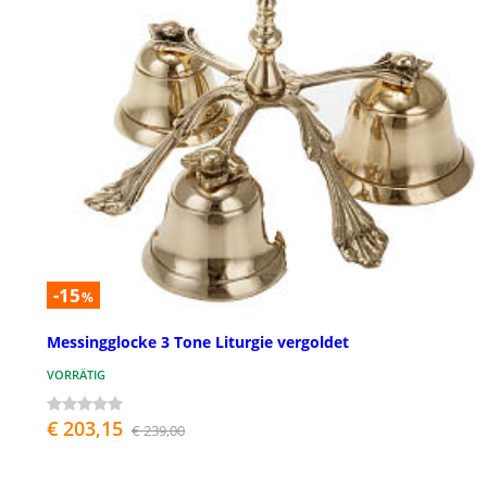
-15
%
Messingglocke 3 Tone Liturgie vergoldet
VORRÄTIG
€ 203,15
€ 239,00