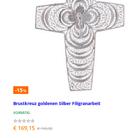
-15
%
Brustkreuz goldenen Silber Filigranarbeit
VORRÄTIG
€ 169,15
€ 199,00