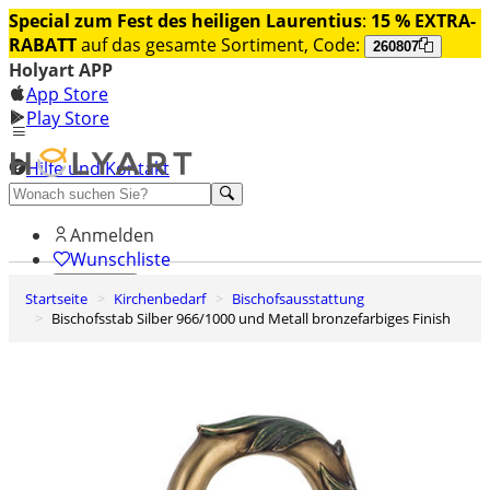
Special zum Fest des heiligen Laurentius
:
15 % EXTRA-
RABATT
auf das gesamte Sortiment, Code:
260807
Holyart APP
App Store
Play Store
Hilfe und Kontakt
Entdecken Sie Premium
Anmelden
Wunschliste
Startseite
Kirchenbedarf
Bischofsausstattung
0
Bischofsstab Silber 966/1000 und Metall bronzefarbiges Finish
Warenkorb