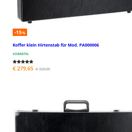
-15
%
Koffer klein Hirtenstab für Mod. PA000006
VORRÄTIG
€ 279,65
€ 329,00