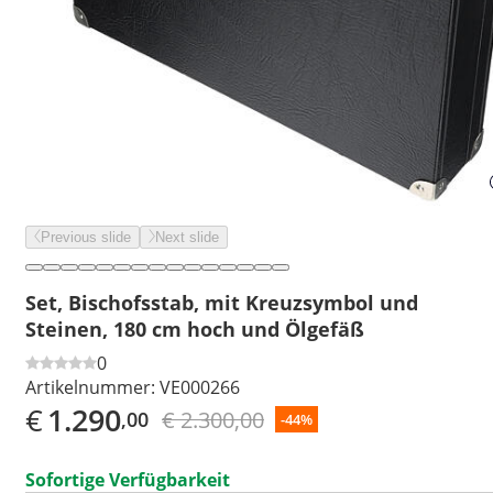
Previous slide
Next slide
Set, Bischofsstab, mit Kreuzsymbol und
Steinen, 180 cm hoch und Ölgefäß
0
Artikelnummer:
VE000266
€
1.290
€ 2.300,00
,00
-44%
Sofortige Verfügbarkeit