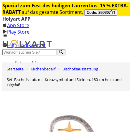
Special zum Fest des heiligen Laurentius
:
15 % EXTRA-
RABATT
auf das gesamte Sortiment,
Code: 260807
Holyart APP
App Store
Play Store
Hilfe und Kontakt
Entdecken Sie Premium
Anmelden
Startseite
Kirchenbedarf
Bischofsausstattung
Wunschliste
Set, Bischofsstab, mit Kreuzsymbol und Steinen, 180 cm hoch und
0
Ölgefäß
Warenkorb