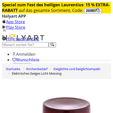
Special zum Fest des heiligen Laurentius
:
15 % EXTRA-
RABATT
auf das gesamte Sortiment, Code:
260807
Holyart APP
App Store
Play Store
Hilfe und Kontakt
Entdecken Sie Premium
Anmelden
Wunschliste
Startseite
Kirchenbedarf
Ewiglichte und Ewiglichtampeln
0
Elektrisches Ewiges Licht Messing
Warenkorb