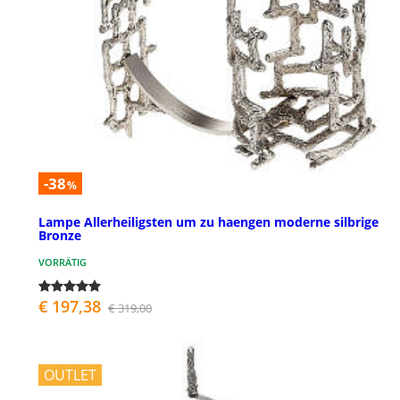
-38
%
Lampe Allerheiligsten um zu haengen moderne silbrige
Bronze
VORRÄTIG
€ 197,38
€ 319,00
OUTLET