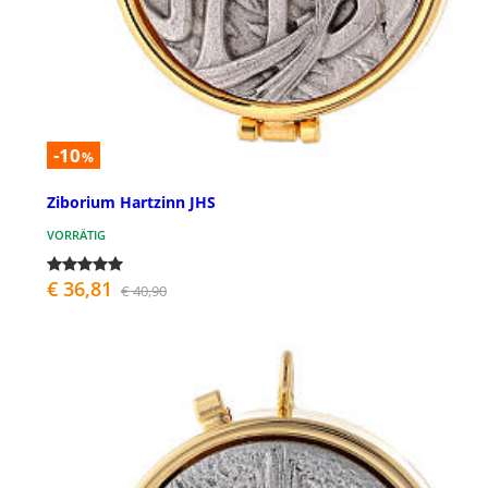
-10
%
Ziborium Hartzinn JHS
VORRÄTIG
€ 36,81
€ 40,90