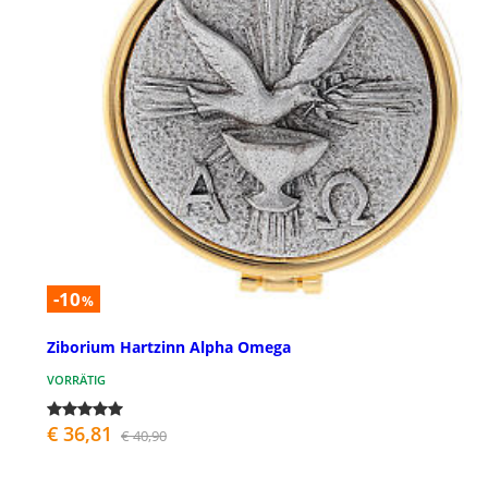
-10
%
Ziborium Hartzinn Alpha Omega
VORRÄTIG
€ 36,81
€ 40,90