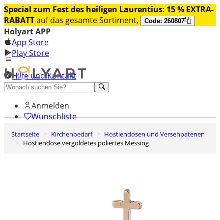
Special zum Fest des heiligen Laurentius
:
15 % EXTRA-
RABATT
auf das gesamte Sortiment,
Code: 260807
Holyart APP
App Store
Play Store
Hilfe und Kontakt
Entdecken Sie Premium
Anmelden
Wunschliste
Startseite
Kirchenbedarf
Hostiendosen und Versehpatenen
0
Hostiendose vergoldetes poliertes Messing
Warenkorb