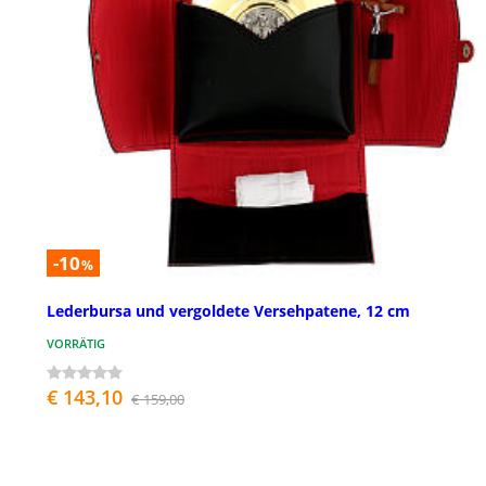
-10
%
Lederbursa und vergoldete Versehpatene, 12 cm
VORRÄTIG
€ 143,10
€ 159,00