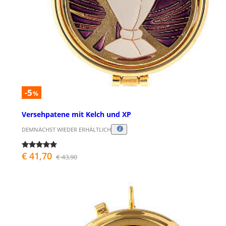
-5
%
Versehpatene mit Kelch und XP
DEMNÄCHST WIEDER ERHÄLTLICH
€ 41,70
€ 43,90