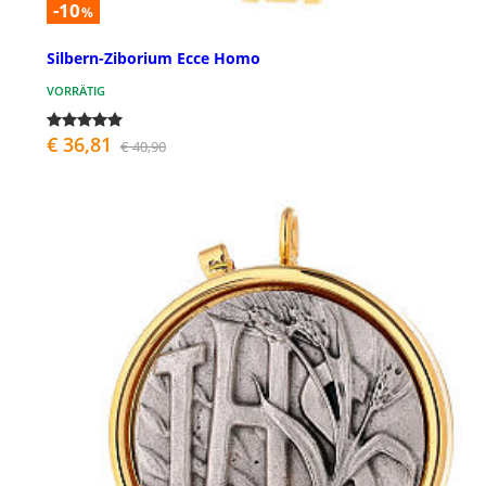
-10
%
Silbern-Ziborium Ecce Homo
VORRÄTIG
€ 36,81
€ 40,90