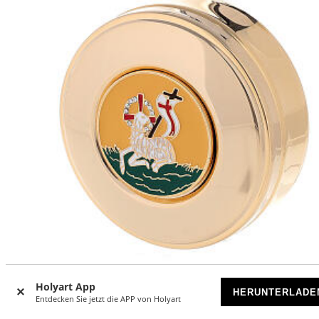
-5
%
Holyart App
HERUNTERLADE
Entdecken Sie jetzt die APP von Holyart
Hostiendose aus Messing mit emailliertem Friedenslamm, 