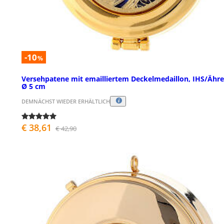
-10
%
Versehpatene mit emailliertem Deckelmedaillon, IHS/Ähre
Ø 5 cm
DEMNÄCHST WIEDER ERHÄLTLICH
€ 38,61
€ 42,90