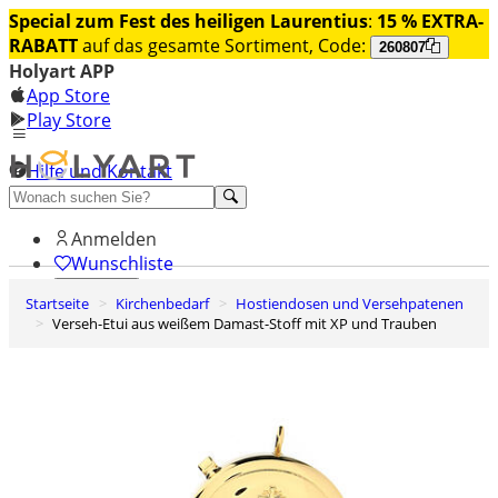
Special zum Fest des heiligen Laurentius
:
15 % EXTRA-
RABATT
auf das gesamte Sortiment, Code:
260807
Holyart APP
App Store
Play Store
Hilfe und Kontakt
Entdecken Sie Premium
Anmelden
Wunschliste
Startseite
Kirchenbedarf
Hostiendosen und Versehpatenen
0
Verseh-Etui aus weißem Damast-Stoff mit XP und Trauben
Warenkorb