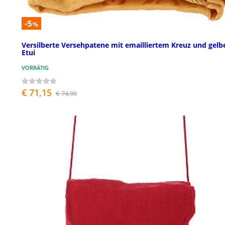
-5
%
Versilberte Versehpatene mit emailliertem Kreuz und gel
Etui
VORRÄTIG
€ 71,15
€ 74,90