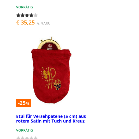
VORRÄTIG
€ 35,25
€ 47,00
-25
%
Etui fűr Versehpatene (5 cm) aus
rotem Satin mit Tuch und Kreuz
VORRÄTIG