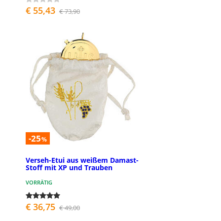
€ 55,43
€ 73,90
-25
%
Verseh-Etui aus weißem Damast-
Stoff mit XP und Trauben
VORRÄTIG
€ 36,75
€ 49,00