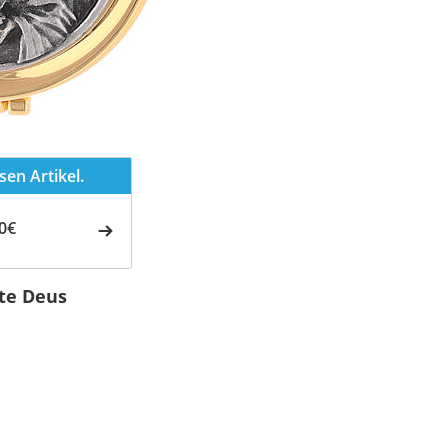
en Artikel.
0€
te Deus