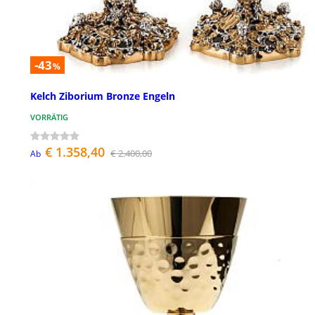
-43
%
Kelch Ziborium Bronze Engeln
VORRÄTIG
€ 1.358,40
€ 2.400,00
Ab