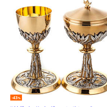
-43
%