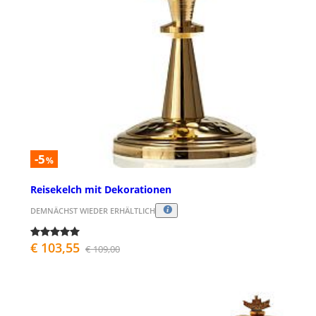
-5
%
Reisekelch mit Dekorationen
DEMNÄCHST WIEDER ERHÄLTLICH
€ 103,55
€ 109,00