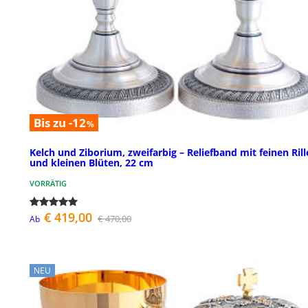
Bis zu -12
%
Kelch und Ziborium, zweifarbig – Reliefband mit feinen Ril
und kleinen Blüten, 22 cm
VORRÄTIG
€ 419,00
€ 470,00
Ab
NEU