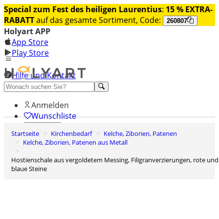
Special zum Fest des heiligen Laurentius
:
15 % EXTRA-
RABATT
auf das gesamte Sortiment, Code:
260807
Holyart APP
App Store
Play Store
Hilfe und Kontakt
Entdecken Sie Premium
Anmelden
Wunschliste
Startseite
Kirchenbedarf
Kelche, Ziborien, Patenen
0
Kelche, Ziborien, Patenen aus Metall
Warenkorb
Hostienschale aus vergoldetem Messing, Filigranverzierungen, rote und
blaue Steine