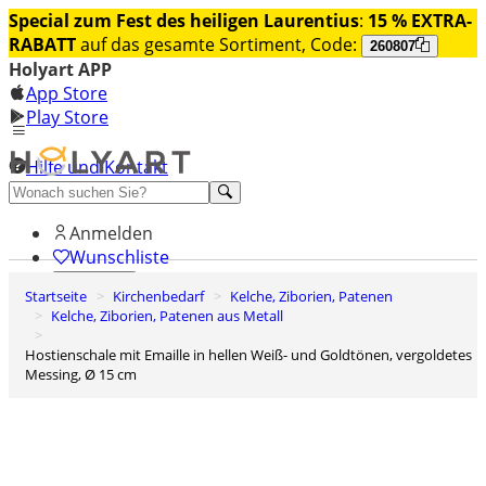
Special zum Fest des heiligen Laurentius
:
15 % EXTRA-
RABATT
auf das gesamte Sortiment, Code:
260807
Holyart APP
App Store
Play Store
Hilfe und Kontakt
Entdecken Sie Premium
Anmelden
Wunschliste
Startseite
Kirchenbedarf
Kelche, Ziborien, Patenen
0
Kelche, Ziborien, Patenen aus Metall
Warenkorb
Hostienschale mit Emaille in hellen Weiß- und Goldtönen, vergoldetes
Messing, Ø 15 cm