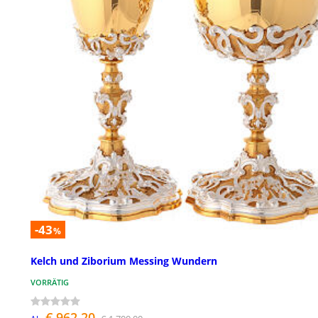
-43
%
Kelch und Ziborium Messing Wundern
VORRÄTIG
€ 962,20