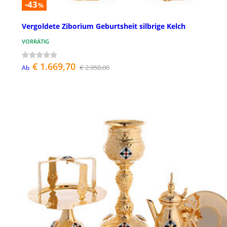
-43
%
Vergoldete Ziborium Geburtsheit silbrige Kelch
VORRÄTIG
€ 1.669,70
€ 2.950,00
Ab