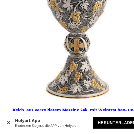
Kelch, aus vergoldetem Messing 24k, mit Weintrauben- un
Weinlaub-Motiven
Holyart App
HERUNTERLADE
VORRÄTIG
Entdecken Sie jetzt die APP von Holyart