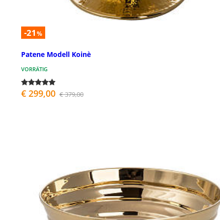
-21
%
Patene Modell Koinè
VORRÄTIG
€ 299,00
€ 379,00