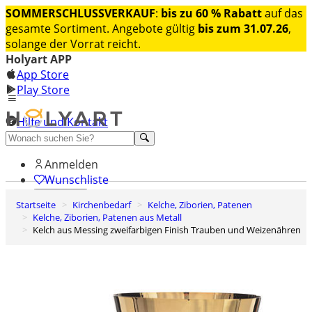
SOMMERSCHLUSSVERKAUF
:
bis zu 60 % Rabatt
auf das
gesamte Sortiment. Angebote gültig
bis zum 31.07.26
,
solange der Vorrat reicht.
Holyart APP
App Store
Play Store
Hilfe und Kontakt
Entdecken Sie Premium
Anmelden
Wunschliste
Startseite
Kirchenbedarf
Kelche, Ziborien, Patenen
0
Kelche, Ziborien, Patenen aus Metall
Warenkorb
Kelch aus Messing zweifarbigen Finish Trauben und Weizenähren