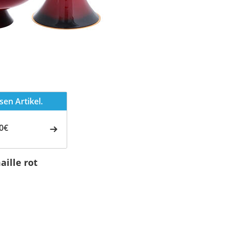
en Artikel.
0€
aille rot