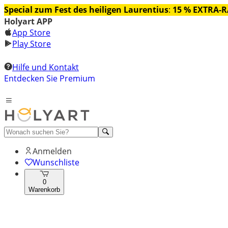
Special zum Fest des heiligen Laurentius
:
15 % EXTRA-
Holyart APP
App Store
Play Store
Hilfe und Kontakt
Entdecken Sie Premium
Anmelden
Wunschliste
0
Warenkorb