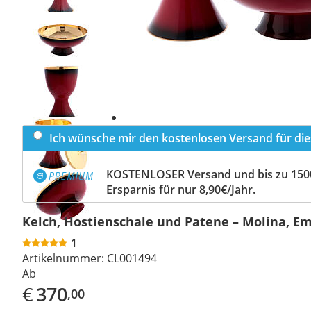
Previous
slide
Next
slide
Ich wünsche mir den kostenlosen Versand für dies
KOSTENLOSER Versand und bis zu 150
Ersparnis für nur 8,90€/Jahr.
Kelch, Hostienschale und Patene – Molina, Em
1
Artikelnummer:
CL001494
Ab
€
370
,00