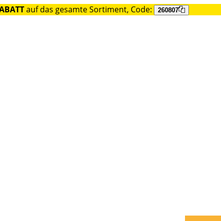
RABATT
auf das gesamte Sortiment, Code:
260807