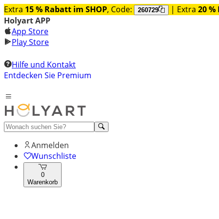
Extra
15 % Rabatt im SHOP
, Code:
| Extra
20 % 
260729
Holyart APP
App Store
Play Store
Hilfe und Kontakt
Entdecken Sie Premium
Anmelden
Wunschliste
0
Warenkorb