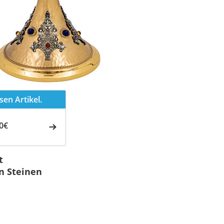
en Artikel.
0€
t
en Steinen