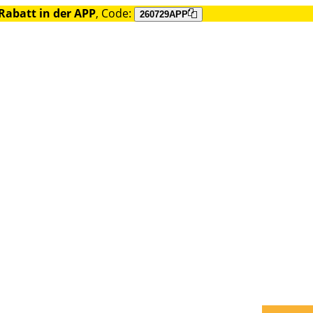
Rabatt in der APP
, Code:
260729APP