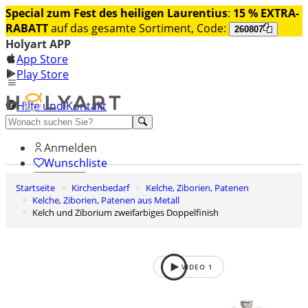
Special zum Fest des heiligen Laurentius
:
15 % EXTRA-
RABATT
auf das gesamte Sortiment, Code:
260807
Holyart APP
App Store
Play Store
Hilfe und Kontakt
Entdecken Sie Premium
Anmelden
Wunschliste
Startseite
Kirchenbedarf
Kelche, Ziborien, Patenen
0
Kelche, Ziborien, Patenen aus Metall
Warenkorb
Kelch und Ziborium zweifarbiges Doppelfinish
VIDEO
1