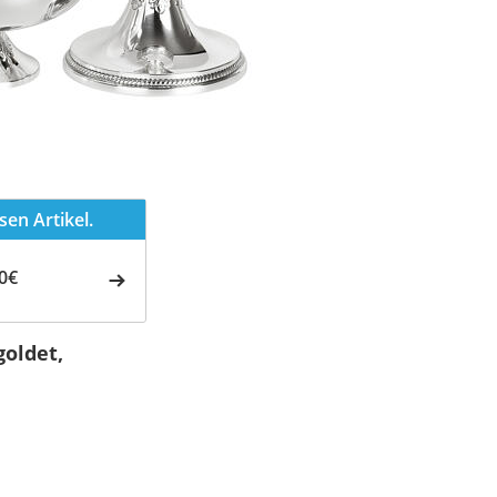
en Artikel.
0€
goldet,