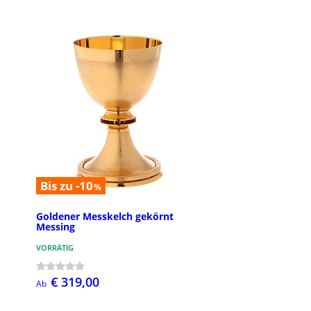
Bis zu -10
%
Goldener Messkelch gekörnt
Messing
VORRÄTIG
€ 319,00
Ab