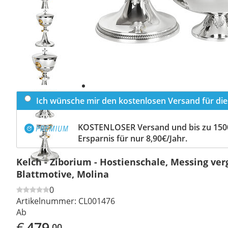
Previous
slide
Next
slide
Ich wünsche mir den kostenlosen Versand für dies
KOSTENLOSER Versand und bis zu 150
Ersparnis für nur 8,90€/Jahr.
Kelch - Ziborium - Hostienschale, Messing ver
Blattmotive, Molina
0
Artikelnummer:
CL001476
Ab
€
479
,00