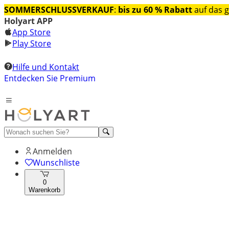
SOMMERSCHLUSSVERKAUF
:
bis zu 60 % Rabatt
auf das 
Holyart APP
App Store
Play Store
Hilfe und Kontakt
Entdecken Sie Premium
Anmelden
Wunschliste
0
Warenkorb