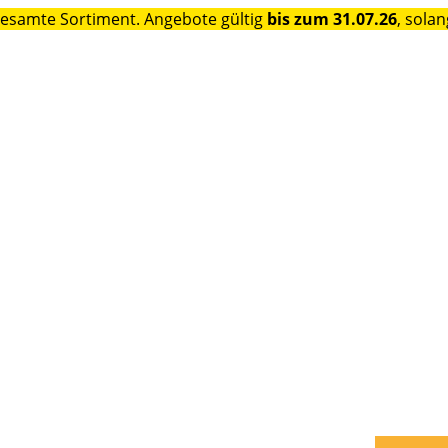
gesamte Sortiment. Angebote gültig
bis zum 31.07.26
, solan