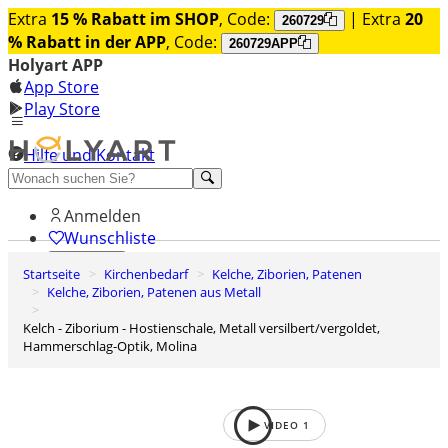
Extra
15 % Rabatt im SHOP
, Code:
| Extra
20
260729
% Rabatt in der APP
, Code:
260729APP
Holyart APP
App Store
Play Store
Hilfe und Kontakt
Entdecken Sie Premium
Anmelden
Wunschliste
Startseite
Kirchenbedarf
Kelche, Ziborien, Patenen
0
Kelche, Ziborien, Patenen aus Metall
Warenkorb
Kelch - Ziborium - Hostienschale, Metall versilbert/vergoldet,
Hammerschlag-Optik, Molina
VIDEO
1