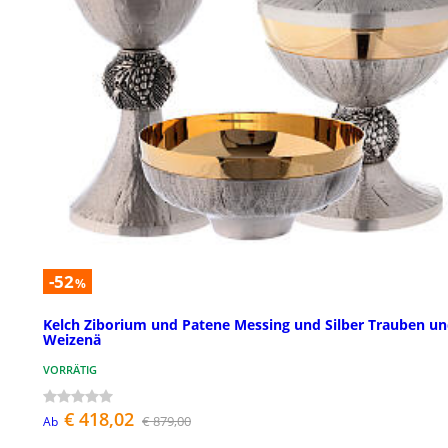
-52
%
Kelch Ziborium und Patene Messing und Silber Trauben u
Weizenä
VORRÄTIG
€ 418,02
€ 879,00
Ab