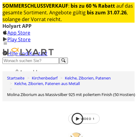
SOMMERSCHLUSSVERKAUF
:
bis zu 60 % Rabatt
auf das
gesamte Sortiment. Angebote gültig
bis zum 31.07.26
,
solange der Vorrat reicht.
Holyart APP
App Store
Play Store
Hilfe und Kontakt
Entdecken Sie Premium
Anmelden
Startseite
Kirchenbedarf
Kelche, Ziborien, Patenen
Wunschliste
Kelche, Ziborien, Patenen aus Metall
0
Molina Ziborium aus Massivsilber 925 mit poliertem Finish (50 Hostien)
Warenkorb
VIDEO
1