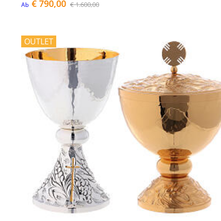
€ 790,00
€ 1.600,00
Ab
OUTLET