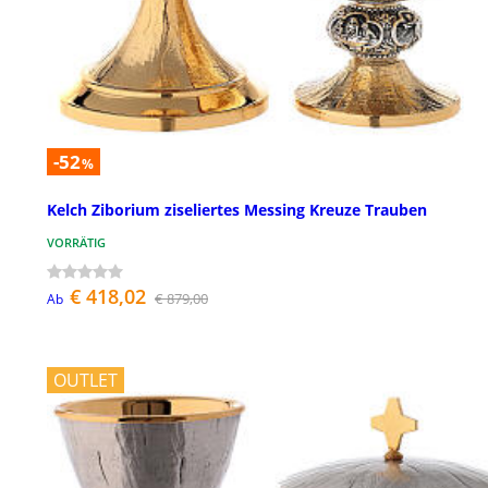
-52
%
Kelch Ziborium ziseliertes Messing Kreuze Trauben
VORRÄTIG
€ 418,02
€ 879,00
Ab
OUTLET