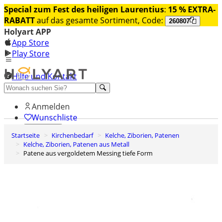
Special zum Fest des heiligen Laurentius
:
15 % EXTRA-
RABATT
auf das gesamte Sortiment, Code:
260807
Holyart APP
App Store
Play Store
Hilfe und Kontakt
Entdecken Sie Premium
Anmelden
Wunschliste
Startseite
Kirchenbedarf
Kelche, Ziborien, Patenen
0
Kelche, Ziborien, Patenen aus Metall
Warenkorb
Patene aus vergoldetem Messing tiefe Form