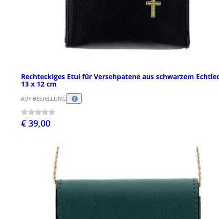
Rechteckiges Etui fűr Versehpatene aus schwarzem Echtle
13 x 12 cm
AUF BESTELLUNG
€ 39,00