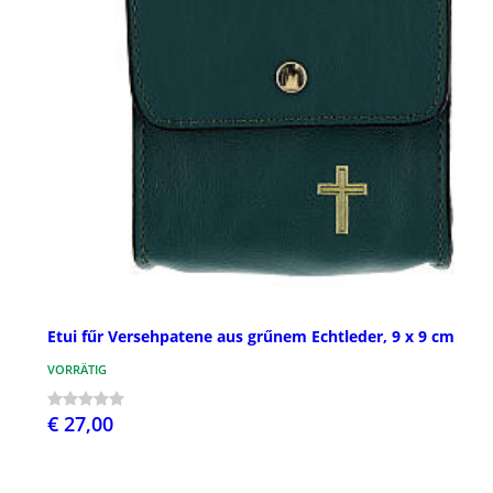
Etui fűr Versehpatene aus grűnem Echtleder, 9 x 9 cm
VORRÄTIG
€ 27,00