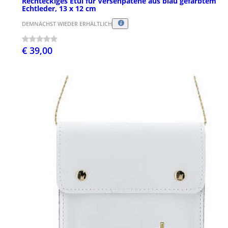
Rechteckiges Etui fűr Versehpatene aus blau gefärbtem
Echtleder, 13 x 12 cm
DEMNÄCHST WIEDER ERHÄLTLICH
€ 39,00