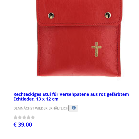
Rechteckiges Etui fűr Versehpatene aus rot gefärbtem
Echtleder, 13 x 12 cm
DEMNÄCHST WIEDER ERHÄLTLICH
€ 39,00