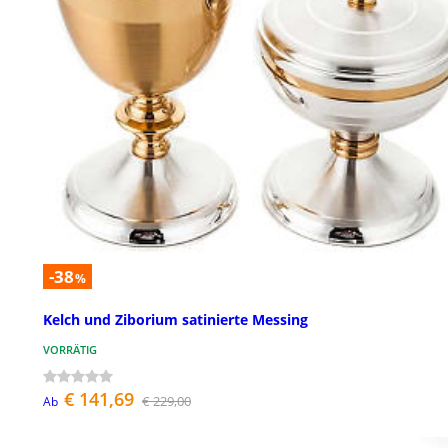
-38
%
Kelch und Ziborium satinierte Messing
VORRÄTIG
€ 141,69
€ 229,00
Ab