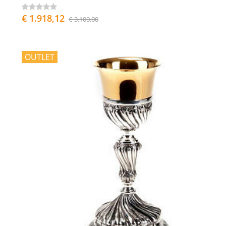
€ 1.918,12
€ 3.100,00
OUTLET