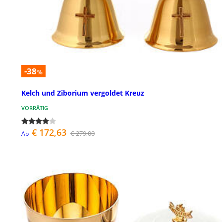
-38
%
Kelch und Ziborium vergoldet Kreuz
VORRÄTIG
€ 172,63
€ 279,00
Ab