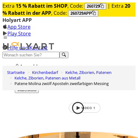
Extra
15 % Rabatt im SHOP
, Code:
| Extra
20
260729
% Rabatt in der APP
, Code:
260729APP
Holyart APP
App Store
Play Store
Hilfe und Kontakt
Entdecken Sie Premium
Anmelden
Startseite
Kirchenbedarf
Kelche, Ziborien, Patenen
Wunschliste
Kelche, Ziborien, Patenen aus Metall
Patene Molina zwölf Aposteln zweifarbigen Messing
0
Warenkorb
VIDEO
1