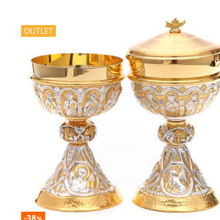
OUTLET
-38
%