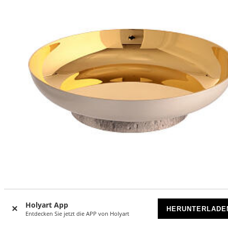
Holyart App
Hostienschale von Molina – versilbertes, satiniertes Messi
HERUNTERLADE
Entdecken Sie jetzt die APP von Holyart
VORRÄTIG