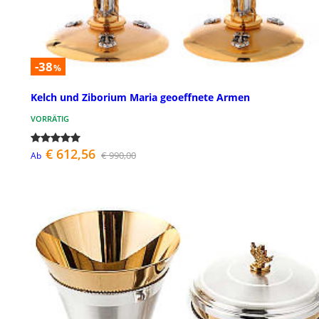
-38
%
Kelch und Ziborium Maria geoeffnete Armen
VORRÄTIG
€ 612,56
€ 990,00
Ab