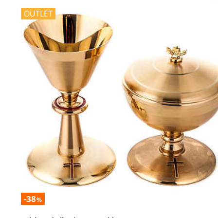
OUTLET
-38
%