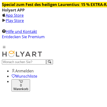
Special zum Fest des heiligen Laurentius
:
15 % EXTRA-
Holyart APP
App Store
Play Store
Hilfe und Kontakt
Entdecken Sie Premium
Anmelden
Wunschliste
0
Warenkorb