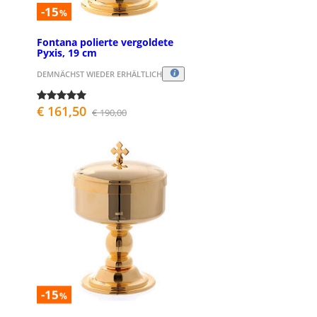
-15
%
Fontana polierte vergoldete
Pyxis, 19 cm
DEMNÄCHST WIEDER ERHÄLTLICH
€ 161,50
€ 190,00
-15
%