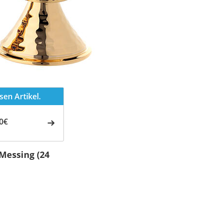
en Artikel.
0€
Messing (24