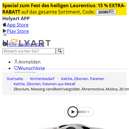
Special zum Fest des heiligen Laurentius
:
15 % EXTRA-
RABATT
auf das gesamte Sortiment, Code:
260807
Holyart APP
App Store
Play Store
Hilfe und Kontakt
Entdecken Sie Premium
Anmelden
Wunschliste
Startseite
Kirchenbedarf
Kelche, Ziborien, Patenen
0
Kelche, Ziborien, Patenen aus Metall
Warenkorb
Ziborium, Messing versilbert/vergoldet, Ährenmotive, Molina, 20 c
VIDEO
1