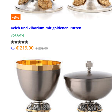
-8
%
Kelch und Ziborium mit goldenen Putten
VORRÄTIG
€ 219,00
€ 239,00
Ab