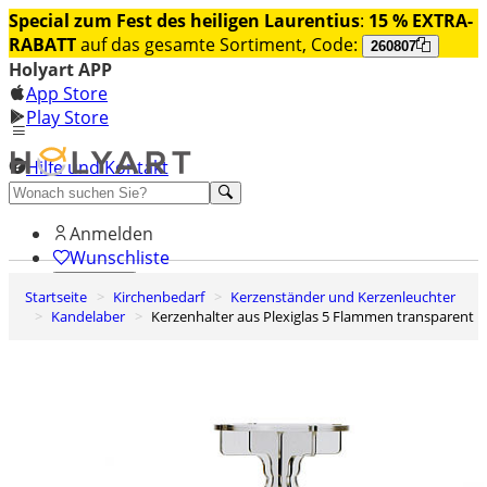
Special zum Fest des heiligen Laurentius
:
15 % EXTRA-
RABATT
auf das gesamte Sortiment, Code:
260807
Holyart APP
App Store
Play Store
Hilfe und Kontakt
Entdecken Sie Premium
Anmelden
Wunschliste
Startseite
Kirchenbedarf
Kerzenständer und Kerzenleuchter
0
Kandelaber
Kerzenhalter aus Plexiglas 5 Flammen transparent
Warenkorb