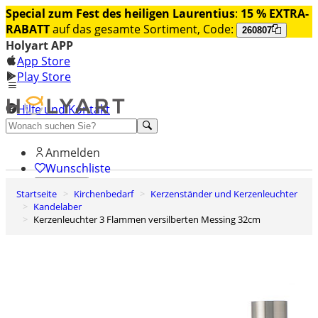
Special zum Fest des heiligen Laurentius
:
15 % EXTRA-
RABATT
auf das gesamte Sortiment, Code:
260807
Holyart APP
App Store
Play Store
Hilfe und Kontakt
Entdecken Sie Premium
Anmelden
Wunschliste
Startseite
Kirchenbedarf
Kerzenständer und Kerzenleuchter
0
Kandelaber
Warenkorb
Kerzenleuchter 3 Flammen versilberten Messing 32cm