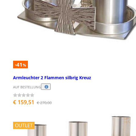
-41
%
Armleuchter 2 Flammen silbrig Kreuz
AUF BESTELLUNG
€ 159,51
€ 270,00
OUTLET