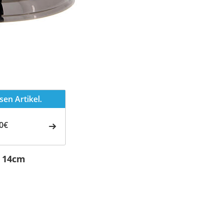
en Artikel.
0€
g 14cm