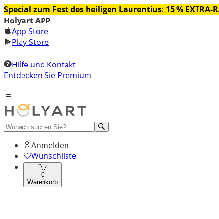
Special zum Fest des heiligen Laurentius
:
15 % EXTRA-
Holyart APP
App Store
Play Store
Hilfe und Kontakt
Entdecken Sie Premium
Anmelden
Wunschliste
0
Warenkorb