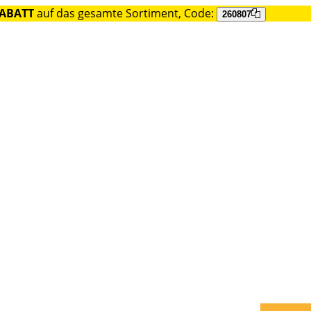
RABATT
auf das gesamte Sortiment, Code:
260807