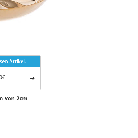
en Artikel.
0€
en von 2cm