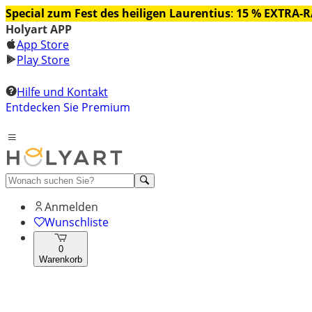
Special zum Fest des heiligen Laurentius
:
15 % EXTRA-
Holyart APP
App Store
Play Store
Hilfe und Kontakt
Entdecken Sie Premium
Anmelden
Wunschliste
0
Warenkorb