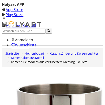
Holyart APP
App Store
Play Store
Hilfe und Kontakt
Entdecken Sie Premium
Anmelden
Wunschliste
Startseite
Kirchenbedarf
Kerzenständer und Kerzenleuchter
0
Kerzenhalter aus Metall
Warenkorb
Kerzentülle modern aus versilbertem Messing – Ø 9 cm