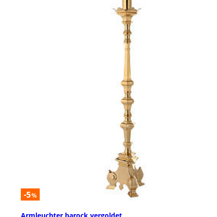
-5
%
Armleuchter barock vergoldet