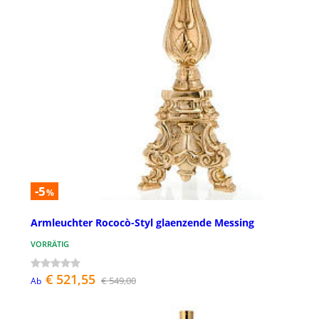
-5
%
Armleuchter Rococò-Styl glaenzende Messing
VORRÄTIG
€ 521,55
€ 549,00
Ab