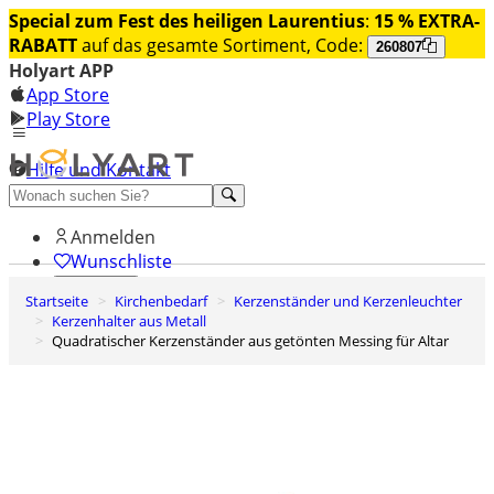
Special zum Fest des heiligen Laurentius
:
15 % EXTRA-
RABATT
auf das gesamte Sortiment, Code:
260807
Holyart APP
App Store
Play Store
Hilfe und Kontakt
Entdecken Sie Premium
Anmelden
Wunschliste
Startseite
Kirchenbedarf
Kerzenständer und Kerzenleuchter
0
Kerzenhalter aus Metall
Warenkorb
Quadratischer Kerzenständer aus getönten Messing für Altar