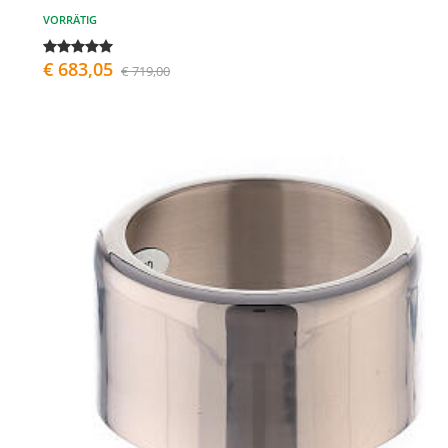
VORRÄTIG
€ 683,05
€ 719,00