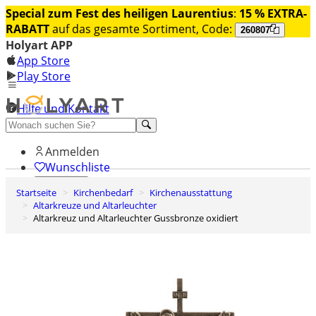
Special zum Fest des heiligen Laurentius
:
15 % EXTRA-
RABATT
auf das gesamte Sortiment, Code:
260807
Holyart APP
App Store
Play Store
Hilfe und Kontakt
Entdecken Sie Premium
Anmelden
Wunschliste
Startseite
Kirchenbedarf
Kirchenausstattung
0
Altarkreuze und Altarleuchter
Warenkorb
Altarkreuz und Altarleuchter Gussbronze oxidiert