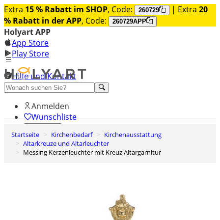
Extra
15 % Rabatt im SHOP
, Code:
| Extra
20
260729
% Rabatt in der APP
, Code:
260729APP
Holyart APP
App Store
Play Store
Hilfe und Kontakt
Entdecken Sie Premium
Anmelden
Wunschliste
Startseite
Kirchenbedarf
Kirchenausstattung
0
Altarkreuze und Altarleuchter
Warenkorb
Messing Kerzenleuchter mit Kreuz Altargarnitur