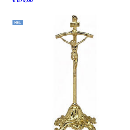
€ 879,00
NEU