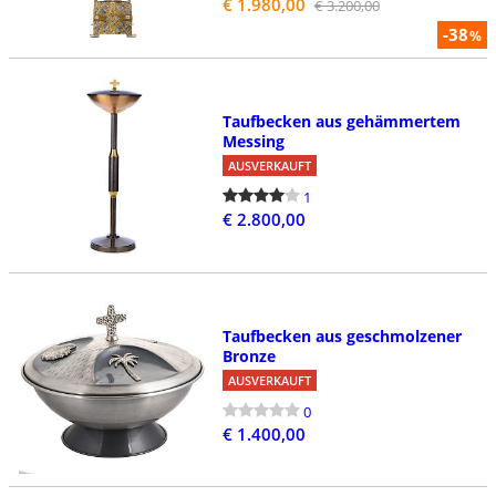
€ 1.980,00
€ 3.200,00
-38
%
Taufbecken aus gehämmertem
Messing
AUSVERKAUFT
1
€ 2.800,00
Taufbecken aus geschmolzener
Bronze
AUSVERKAUFT
0
€ 1.400,00