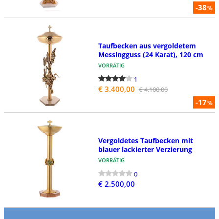
-38
%
Taufbecken aus vergoldetem
Messingguss (24 Karat), 120 cm
VORRÄTIG
1
€ 3.400,00
€ 4.100,00
-17
%
Vergoldetes Taufbecken mit
blauer lackierter Verzierung
VORRÄTIG
0
€ 2.500,00