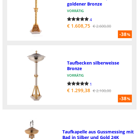
goldener Bronze
VORRÄTIG
4
€ 1.608,75
€ 2.600,00
-38
%
Taufbecken silberweisse
Bronze
VORRÄTIG
1
€ 1.299,38
€ 2.100,00
-38
%
Taufkapelle aus Gussmessing mit
Bad in Silber und Gold 24K