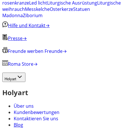
rosenkranze
Led licht
Liturgische Ausrüstung
Liturgische
weihrauch
Messkelche
Osterkerze
Statuen
Madonna
Ziborium
Hilfe und Kontakt
→
Presse
→
Freunde werben Freunde
→
Roma Store
→
Holyart
Holyart
Über uns
Kundenbewertungen
Kontaktieren Sie uns
Blog