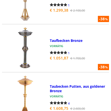
1
€ 1.299,38
€ 2.100,00
-38
%
Taufbecken Bronze
VORRÄTIG
1
€ 1.051,87
€ 1.700,00
-38
%
Taubecken Putten, aus goldener
Bronze
VORRÄTIG
4
€ 1.608,75
€ 2.600,00