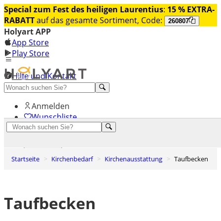
Special zum Fest des heiligen Laurentius
:
15 % EXTRA-
RABATT
auf das gesamte Sortiment, Code:
260807
Holyart APP
App Store
Play Store
Hilfe und Kontakt
Entdecken Sie Premium
Anmelden
Wunschliste
0
Warenkorb
Startseite
Kirchenbedarf
Kirchenausstattung
Taufbecken
Taufbecken