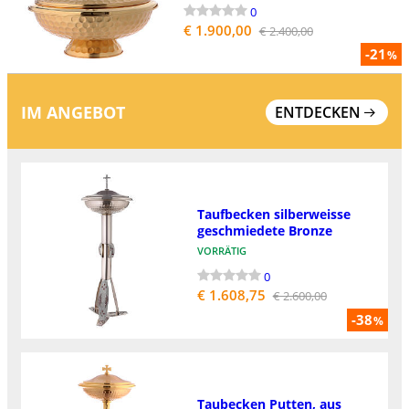
0
€ 1.900,00
€ 2.400,00
-21
%
IM ANGEBOT
ENTDECKEN
Taufbecken silberweisse
geschmiedete Bronze
VORRÄTIG
0
€ 1.608,75
€ 2.600,00
-38
%
Taubecken Putten, aus