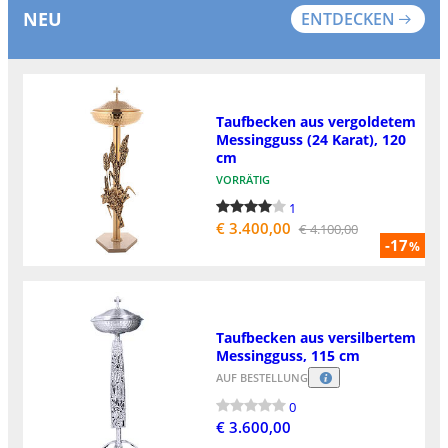
NEU
ENTDECKEN
Taufbecken aus vergoldetem
Messingguss (24 Karat), 120
cm
VORRÄTIG
1
€ 3.400,00
€ 4.100,00
-17
%
Taufbecken aus versilbertem
Messingguss, 115 cm
AUF BESTELLUNG
0
€ 3.600,00