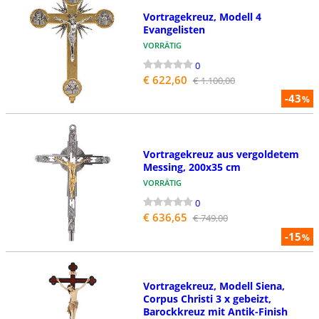
Vortragekreuz, Modell 4
Evangelisten
VORRÄTIG
0
€ 622,60
€ 1.100,00
-43
%
Vortragekreuz aus vergoldetem
Messing, 200x35 cm
VORRÄTIG
0
€ 636,65
€ 749,00
-15
%
Vortragekreuz, Modell Siena,
Corpus Christi 3 x gebeizt,
Barockkreuz mit Antik-Finish