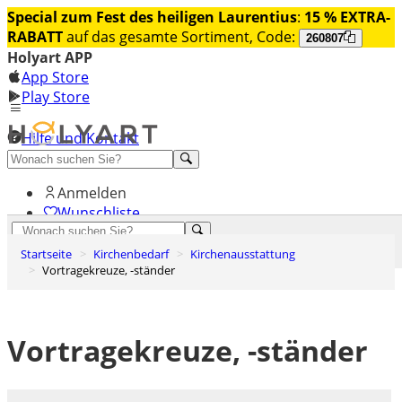
Special zum Fest des heiligen Laurentius
:
15 % EXTRA-
RABATT
auf das gesamte Sortiment, Code:
260807
Holyart APP
App Store
Play Store
Hilfe und Kontakt
Entdecken Sie Premium
Anmelden
Wunschliste
0
Startseite
Kirchenbedarf
Kirchenausstattung
Warenkorb
Vortragekreuze, -ständer
Vortragekreuze, -ständer