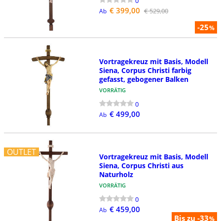
0
€ 399,00
€ 529,00
Ab
-25
%
Vortragekreuz mit Basis, Modell
Siena, Corpus Christi farbig
gefasst, gebogener Balken
VORRÄTIG
0
€ 499,00
Ab
OUTLET
Vortragekreuz mit Basis, Modell
Siena, Corpus Christi aus
Naturholz
VORRÄTIG
0
€ 459,00
Ab
Bis zu -33
%