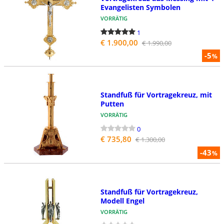
Evangelisten Symbolen
VORRÄTIG
1
€ 1.900,00
€ 1.990,00
-5
%
Standfuß für Vortragekreuz, mit
Putten
VORRÄTIG
0
€ 735,80
€ 1.300,00
-43
%
Standfuß für Vortragekreuz,
Modell Engel
VORRÄTIG