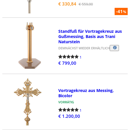
€ 330,84
€ 559,00
-41
%
Standfuß für Vortragekreuz aus
Gußmessing, Basis aus Trani
Naturstein
DEMNÄCHST WIEDER ERHÄLTLICH
1
€ 799,00
Vortragekreuz aus Messing,
Bicolor
VORRÄTIG
1
€ 1.200,00