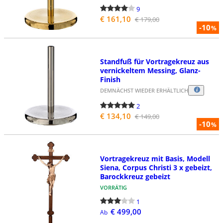
9
€ 161,10
€ 179,00
-10
%
Standfuß für Vortragekreuz aus
vernickeltem Messing, Glanz-
Finish
DEMNÄCHST WIEDER ERHÄLTLICH
2
€ 134,10
€ 149,00
-10
%
Vortragekreuz mit Basis, Modell
Siena, Corpus Christi 3 x gebeizt,
Barockkreuz gebeizt
VORRÄTIG
1
€ 499,00
Ab