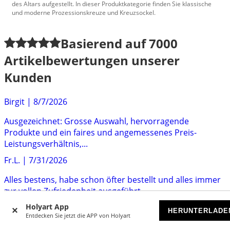
des Altars aufgestellt. In dieser Produktkategorie finden Sie klassische
und moderne Prozessionskreuze und Kreuzsockel.
Basierend auf
7000
Artikelbewertungen unserer
Kunden
Birgit
|
8/7/2026
Ausgezeichnet: Grosse Auswahl, hervorragende
Produkte und ein faires und angemessenes Preis-
Leistungsverhältnis,...
Fr.L.
|
7/31/2026
Alles bestens, habe schon öfter bestellt und alles immer
zur vollen Zufriedenheit ausgeführt.
Holyart App
EG
|
7/29/2026
HERUNTERLADE
Entdecken Sie jetzt die APP von Holyart
Ich bin mit dem Angebot sehr zufrieden. Ich kann nur