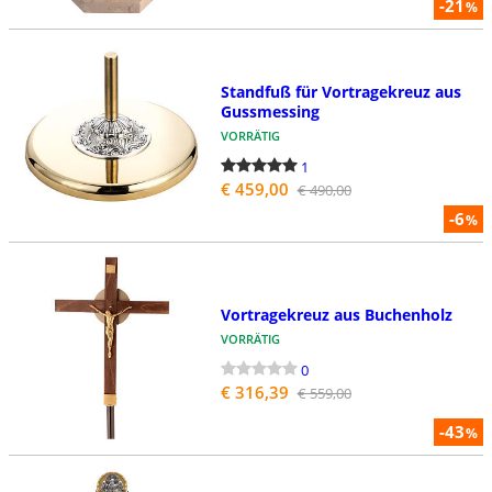
-21
%
Standfuß für Vortragekreuz aus
Gussmessing
VORRÄTIG
1
€ 459,00
€ 490,00
-6
%
Vortragekreuz aus Buchenholz
VORRÄTIG
0
€ 316,39
€ 559,00
-43
%