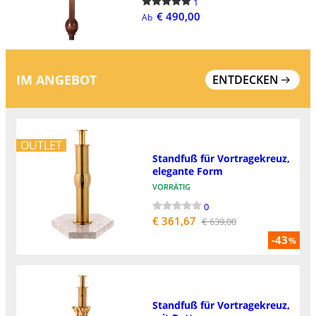
1
€ 490,00
Ab
IM ANGEBOT
ENTDECKEN
OUTLET
Standfuß für Vortragekreuz,
elegante Form
VORRÄTIG
0
€ 361,67
€ 639,00
-43
%
Standfuß für Vortragekreuz,