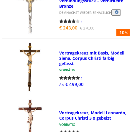
Verbindungsstück – vernickelte
Bronze
DEMNÄCHST WIEDER ERHÄLTLICH
1
€ 243,00
€ 270,00
-10
%
Vortragekreuz mit Basis, Modell
Siena, Corpus Christi farbig
gefasst
VORRÄTIG
1
€ 499,00
Ab
Vortragekreuz, Modell Leonardo,
Corpus Christi 3 x gebeizt
VORRÄTIG