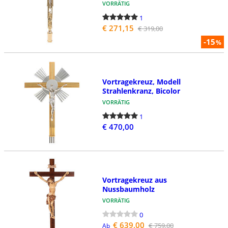
VORRÄTIG
1
€ 271,15
€ 319,00
-15
%
Vortragekreuz, Modell
Strahlenkranz, Bicolor
VORRÄTIG
1
€ 470,00
Vortragekreuz aus
Nussbaumholz
VORRÄTIG
0
€ 639,00
€ 759,00
Ab