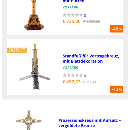
mit Putten
VORRÄTIG
0
€ 735,80
€ 1.300,00
-43
%
OUTLET
Standfuß für Vortragekreuz,
mit Blattdekoration
VORRÄTIG
0
€ 452,23
€ 799,00
-43
%
Prozessionskreuz mit Aufsatz –
vergoldete Bronze