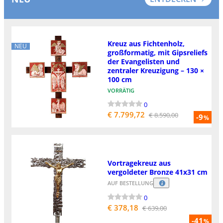
Kreuz aus Fichtenholz,
NEU
großformatig, mit Gipsreliefs
der Evangelisten und
zentraler Kreuzigung – 130 ×
100 cm
VORRÄTIG
0
€ 7.799,72
€ 8.590,00
-9
%
Vortragekreuz aus
vergoldeter Bronze 41x31 cm
AUF BESTELLUNG
0
€ 378,18
€ 639,00
-41
%