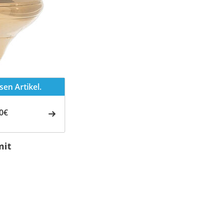
en Artikel.
0€
mit