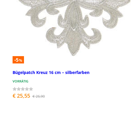
-5
%
Bügelpatch Kreuz 16 cm – silberfarben
VORRÄTIG
€ 25,55
€ 26,90