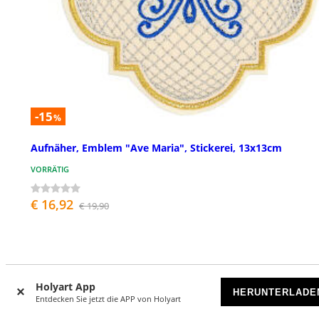
-15
%
Aufnäher, Emblem "Ave Maria", Stickerei, 13x13cm
VORRÄTIG
€ 16,92
€ 19,90
Holyart App
HERUNTERLADE
Entdecken Sie jetzt die APP von Holyart