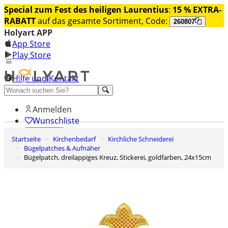
Special zum Fest des heiligen Laurentius
:
15 % EXTRA-
RABATT
auf das gesamte Sortiment, Code:
260807
Holyart APP
App Store
Play Store
Hilfe und Kontakt
Entdecken Sie Premium
Anmelden
Wunschliste
Startseite
Kirchenbedarf
Kirchliche Schneiderei
0
Bügelpatches & Aufnäher
Warenkorb
Bügelpatch, dreilappiges Kreuz, Stickerei, goldfarben, 24x15cm