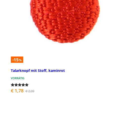
-15
%
Talarknopf mit Stoff, kaminrot
VORRÄTIG
€ 1,78
€ 2,09