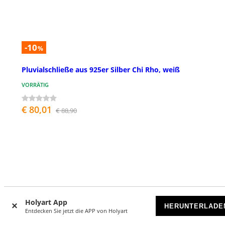
-10
%
Pluvialschließe aus 925er Silber Chi Rho, weiß
VORRÄTIG
€ 80,01
€ 88,90
Holyart App
HERUNTERLADE
Entdecken Sie jetzt die APP von Holyart