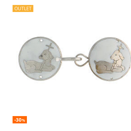
OUTLET
-30
%