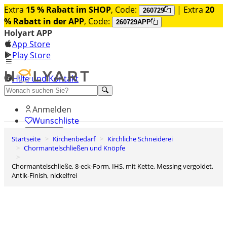
Extra
15 % Rabatt im SHOP
, Code:
| Extra
20
260729
% Rabatt in der APP
, Code:
260729APP
Holyart APP
App Store
Play Store
Hilfe und Kontakt
Entdecken Sie Premium
Anmelden
Wunschliste
Startseite
Kirchenbedarf
Kirchliche Schneiderei
0
Chormantelschließen und Knöpfe
Warenkorb
Chormantelschließe, 8-eck-Form, IHS, mit Kette, Messing vergoldet,
Antik-Finish, nickelfrei