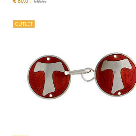
€ 80,01
€ 88,90
OUTLET