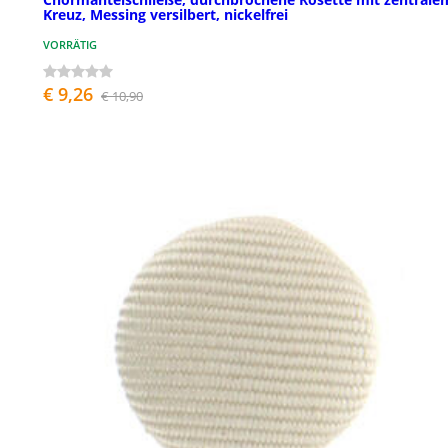
Kreuz, Messing versilbert, nickelfrei
VORRÄTIG
€ 9,26
€ 10,90