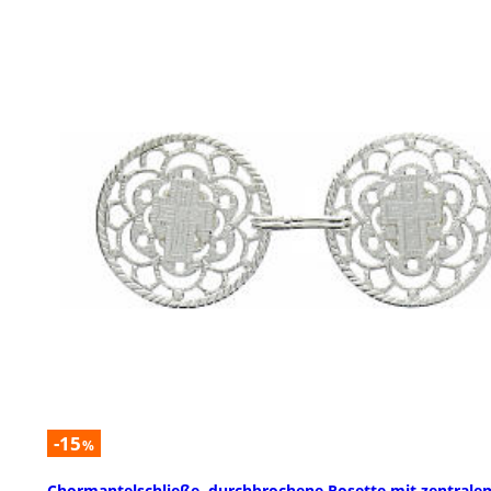
-15
%
Chormantelschließe, durchbrochene Rosette mit zentrale