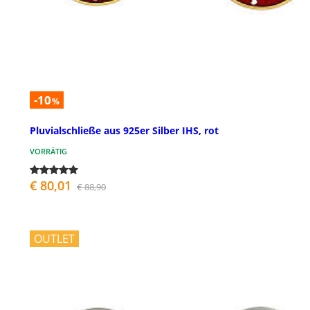
-10
%
Pluvialschließe aus 925er Silber IHS, rot
VORRÄTIG
€ 80,01
€ 88,90
OUTLET