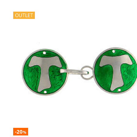
OUTLET
-20
%