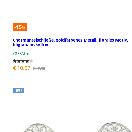
-15
%
Chormantelschließe, goldfarbenes Metall, florales Motiv,
filigran, nickelfrei
VORRÄTIG
€ 10,97
€ 12,90
NEU