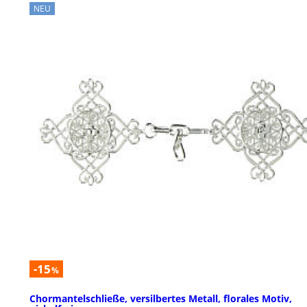
NEU
-15
%
Chormantelschließe, versilbertes Metall, florales Motiv,