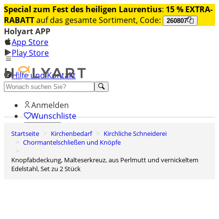
Special zum Fest des heiligen Laurentius
:
15 % EXTRA-
RABATT
auf das gesamte Sortiment, Code:
260807
Holyart APP
App Store
Play Store
Hilfe und Kontakt
Entdecken Sie Premium
Anmelden
Wunschliste
Startseite
Kirchenbedarf
Kirchliche Schneiderei
0
Chormantelschließen und Knöpfe
Warenkorb
Knopfabdeckung, Malteserkreuz, aus Perlmutt und vernickeltem
Edelstahl, Set zu 2 Stück