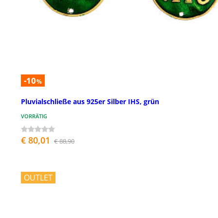
-10
%
Pluvialschließe aus 925er Silber IHS, grün
VORRÄTIG
€ 80,01
€ 88,90
OUTLET