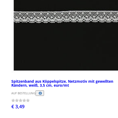
Spitzenband aus Köppelspitze, Netzmotiv mit gewellten
Rändern, weiß, 3,5 cm, euro/mt
AUF BESTELLUNG
€ 3,49