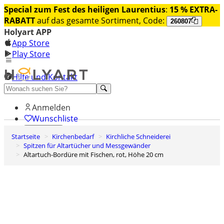
Special zum Fest des heiligen Laurentius
:
15 % EXTRA-
RABATT
auf das gesamte Sortiment, Code:
260807
Holyart APP
App Store
Play Store
Hilfe und Kontakt
Entdecken Sie Premium
Anmelden
Wunschliste
Startseite
Kirchenbedarf
Kirchliche Schneiderei
0
Spitzen für Altartücher und Messgewänder
Warenkorb
Altartuch-Bordüre mit Fischen, rot, Höhe 20 cm