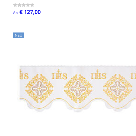
€ 127,00
Ab
NEU