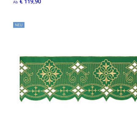
€ 119,90
Ab
NEU