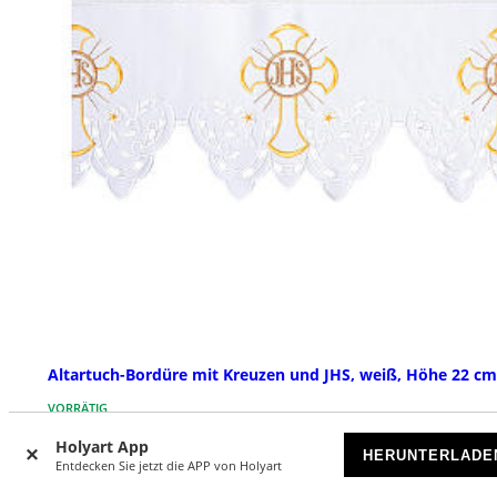
Altartuch-Bordüre mit Kreuzen und JHS, weiß, Höhe 22 cm
VORRÄTIG
Holyart App
HERUNTERLADE
€ 119,90
Ab
Entdecken Sie jetzt die APP von Holyart