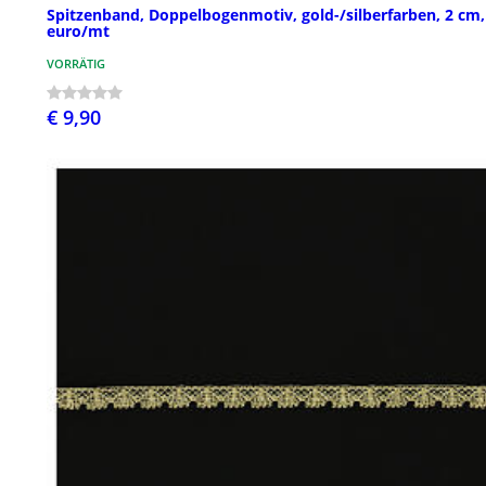
Spitzenband, Doppelbogenmotiv, gold-/silberfarben, 2 cm,
euro/mt
VORRÄTIG
€ 9,90