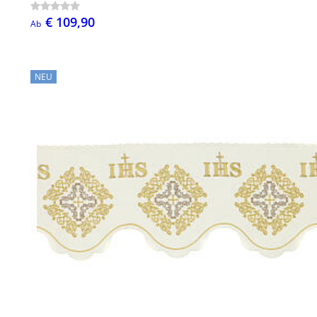
€ 109,90
Ab
NEU