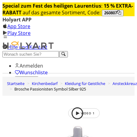
Special zum Fest des heiligen Laurentius
:
15 % EXTRA-
RABATT
auf das gesamte Sortiment, Code:
260807
Holyart APP
App Store
Play Store
Hilfe und Kontakt
Entdecken Sie Premium
Anmelden
Wunschliste
Startseite
Kirchenbedarf
Kleidung für Geistliche
Ansteckkreu
0
Brosche Passionisten Symbol Silber 925
Warenkorb
VIDEO
1