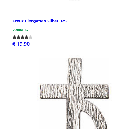
Kreuz Clergyman Silber 925
VORRÄTIG
€ 19,90