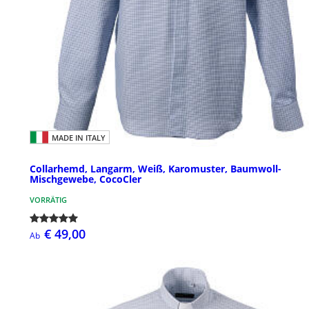
MADE IN ITALY
Collarhemd, Langarm, Weiß, Karomuster, Baumwoll-
Mischgewebe, CocoCler
VORRÄTIG
€ 49,00
Ab