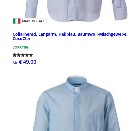
MADE IN ITALY
Collarhemd, Langarm, Hellblau, Baumwoll-Mischgewebe,
CocoCler
VORRÄTIG
€ 49,00
Ab