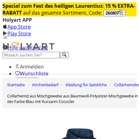
Special zum Fest des heiligen Laurentius
:
15 % EXTRA-
RABATT
auf das gesamte Sortiment, Code:
260807
Holyart APP
App Store
Play Store
Hilfe und Kontakt
Entdecken Sie Premium
Anmelden
Wunschliste
Startseite
Kirchenbedarf
Kleidung für Geistliche
Collarhemde
0
Warenkorb
Collarhemd aus Mischgewebe aus Baumwoll-Polyester-Mischgewebe in
der Farbe Blau mit Kurzarm Cococler