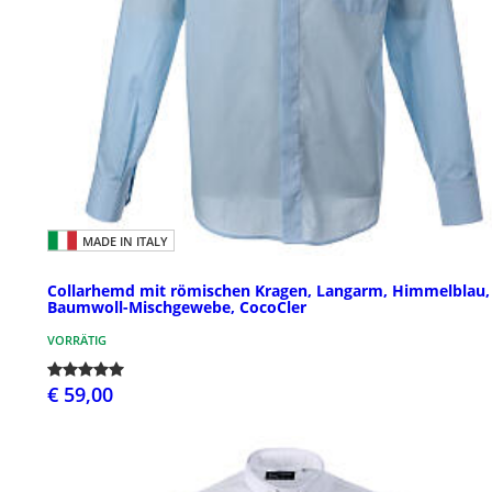
MADE IN ITALY
Collarhemd mit römischen Kragen, Langarm, Himmelblau,
Baumwoll-Mischgewebe, CocoCler
VORRÄTIG
€ 59,00