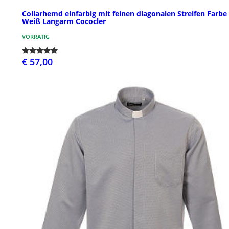
Collarhemd einfarbig mit feinen diagonalen Streifen Farbe
Weiß Langarm Cococler
VORRÄTIG
€ 57,00