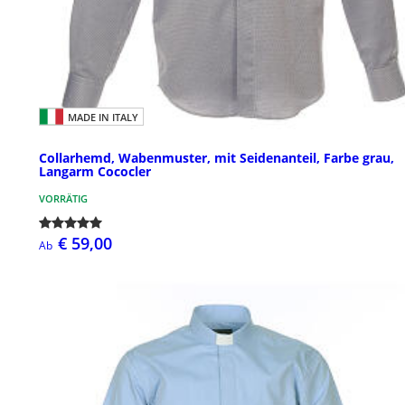
MADE IN ITALY
Collarhemd, Wabenmuster, mit Seidenanteil, Farbe grau,
Langarm Cococler
VORRÄTIG
€ 59,00
Ab