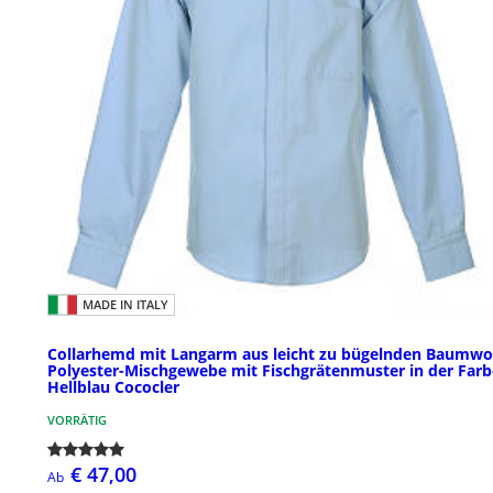
MADE IN ITALY
Collarhemd mit Langarm aus leicht zu bügelnden Baumwol
Polyester-Mischgewebe mit Fischgrätenmuster in der Farb
Hellblau Cococler
VORRÄTIG
€ 47,00
Ab