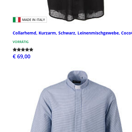
MADE IN ITALY
Collarhemd, Kurzarm, Schwarz, Leinenmischgewebe, Coco
VORRÄTIG
€ 69,00