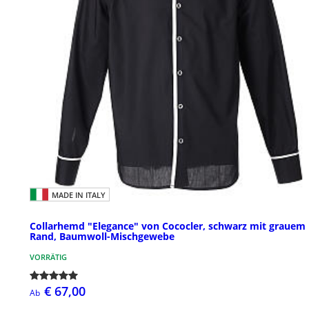
MADE IN ITALY
Collarhemd "Elegance" von Cococler, schwarz mit grauem
Rand, Baumwoll-Mischgewebe
VORRÄTIG
€ 67,00
Ab