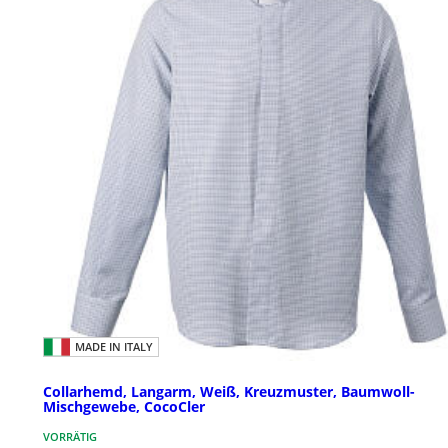
MADE IN ITALY
Collarhemd, Langarm, Weiß, Kreuzmuster, Baumwoll-
Mischgewebe, CocoCler
VORRÄTIG