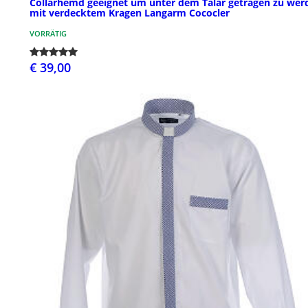
Collarhemd geeignet um unter dem Talar getragen zu wer
mit verdecktem Kragen Langarm Cococler
VORRÄTIG
€ 39,00