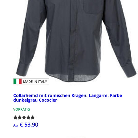
MADE IN ITALY
Collarhemd mit römischen Kragen, Langarm, Farbe
dunkelgrau Cococler
VORRÄTIG
€ 53,90
Ab