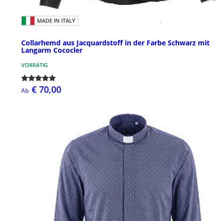
MADE IN ITALY
Collarhemd aus Jacquardstoff in der Farbe Schwarz mit
Langarm Cococler
VORRÄTIG
€ 70,00
Ab