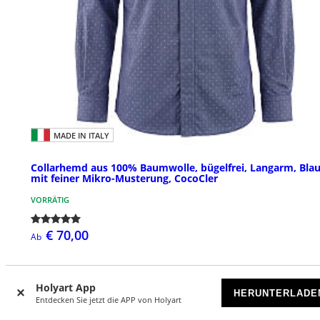
MADE IN ITALY
Collarhemd aus 100% Baumwolle, bügelfrei, Langarm, Bla
mit feiner Mikro-Musterung, CocoCler
VORRÄTIG
€ 70,00
Ab
Holyart App
HERUNTERLADE
Entdecken Sie jetzt die APP von Holyart