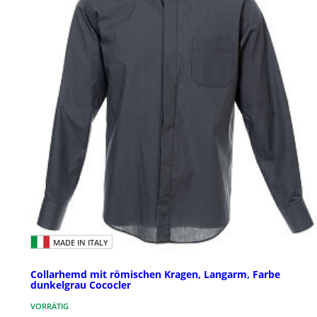
MADE IN ITALY
Collarhemd mit römischen Kragen, Langarm, Farbe
dunkelgrau Cococler
VORRÄTIG