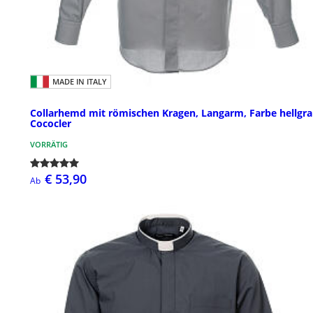
MADE IN ITALY
Collarhemd mit römischen Kragen, Langarm, Farbe hellgr
Cococler
VORRÄTIG
€ 53,90
Ab