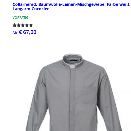
Collarhemd, Baumwolle-Leinen-Mischgewebe, Farbe weiß,
Langarm Cococler
VORRÄTIG
€ 67,00
Ab