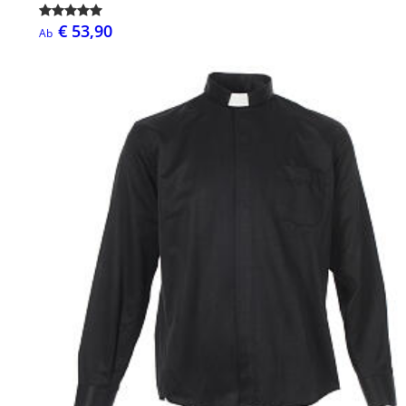
€ 53,90
Ab