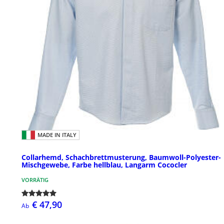
MADE IN ITALY
Collarhemd, Schachbrettmusterung, Baumwoll-Polyester-
Mischgewebe, Farbe hellblau, Langarm Cococler
VORRÄTIG
€ 47,90
Ab