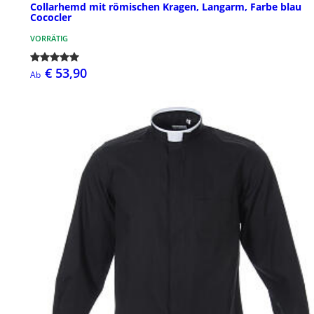
Collarhemd mit römischen Kragen, Langarm, Farbe blau
Cococler
VORRÄTIG
€ 53,90
Ab