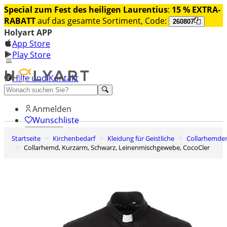
Special zum Fest des heiligen Laurentius
:
15 % EXTRA-
RABATT
auf das gesamte Sortiment, Code:
260807
Holyart APP
App Store
Play Store
Hilfe und Kontakt
Entdecken Sie Premium
Anmelden
Wunschliste
Startseite
Kirchenbedarf
Kleidung für Geistliche
Collarhemde
0
Collarhemd, Kurzarm, Schwarz, Leinenmischgewebe, CocoCler
Warenkorb