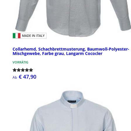
MADE IN ITALY
Collarhemd, Schachbrettmusterung, Baumwoll-Polyester-
Mischgewebe, Farbe grau, Langarm Cococler
VORRÄTIG
€ 47,90
Ab