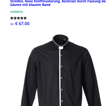
Streifen, feine Stoffmusterung, Kontrast durch Fassung de
Säume mit blauem Band
VORRÄTIG
€ 67,00
Ab