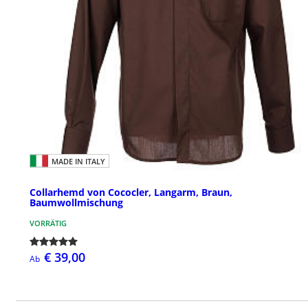
MADE IN ITALY
Collarhemd von Cococler, Langarm, Braun,
Baumwollmischung
VORRÄTIG
€ 39,00
Ab