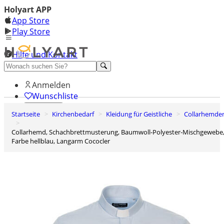
Holyart APP
App Store
Play Store
Hilfe und Kontakt
Entdecken Sie Premium
Anmelden
Wunschliste
Startseite
Kirchenbedarf
Kleidung für Geistliche
Collarhemde
0
Warenkorb
Collarhemd, Schachbrettmusterung, Baumwoll-Polyester-Mischgewebe,
Farbe hellblau, Langarm Cococler