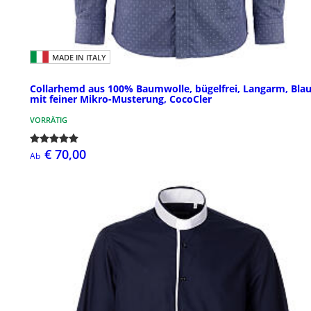
MADE IN ITALY
Collarhemd aus 100% Baumwolle, bügelfrei, Langarm, Bla
mit feiner Mikro-Musterung, CocoCler
VORRÄTIG
€ 70,00
Ab