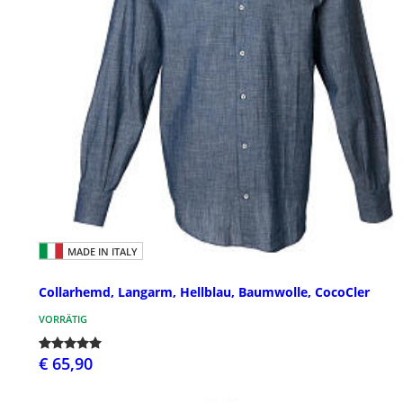
MADE IN ITALY
Collarhemd, Langarm, Hellblau, Baumwolle, CocoCler
VORRÄTIG
€ 65,90