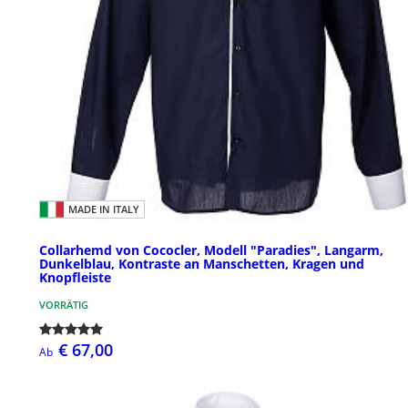
MADE IN ITALY
Collarhemd von Cococler, Modell "Paradies", Langarm,
Dunkelblau, Kontraste an Manschetten, Kragen und
Knopfleiste
VORRÄTIG
€ 67,00
Ab