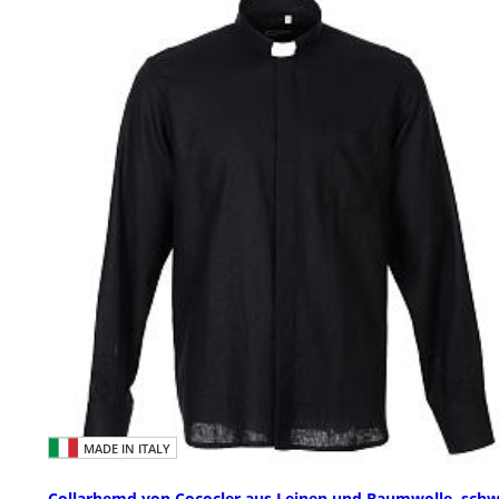
MADE IN ITALY
Collarhemd von Cococler aus Leinen und Baumwolle, schw