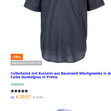
-10
%
MENGENSTAFFEL/N
Collarhemd mit Kurzarm aus Baumwoll-Mischgewebe in d
Farbe Dunkelgrau In Primis
VORRÄTIG
€ 20,57
€ 30,90
Ab