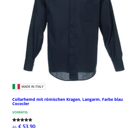
MADE IN ITALY
Collarhemd mit römischen Kragen, Langarm, Farbe blau
Cococler
VORRÄTIG
€ 53,90
Ab