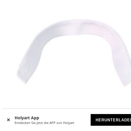
MADE IN ITALY
Holyart App
HERUNTERLADE
Entdecken Sie jetzt die APP von Holyart
Hemdkragen, Leinen-Mischgewebe, CocoCler