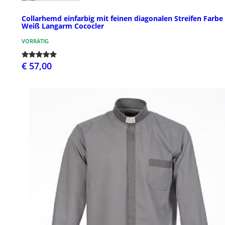
Collarhemd einfarbig mit feinen diagonalen Streifen Farbe
Weiß Langarm Cococler
VORRÄTIG
€ 57,00