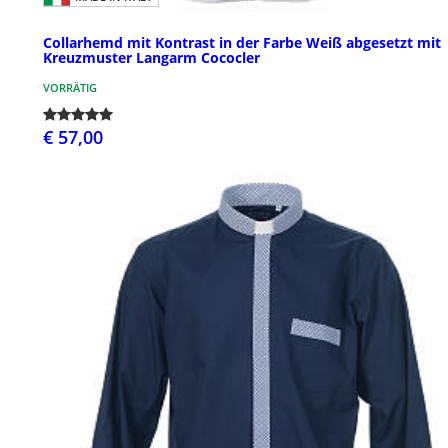
Collarhemd mit Kontrast in der Farbe Weiß abgesetzt mit
Kreuzmuster Langarm Cococler
VORRÄTIG
€ 57,00