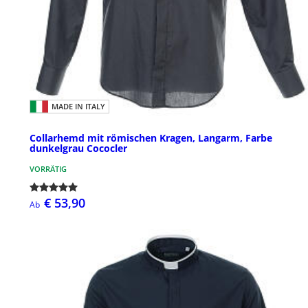
MADE IN ITALY
Collarhemd mit römischen Kragen, Langarm, Farbe
dunkelgrau Cococler
VORRÄTIG
€ 53,90
Ab