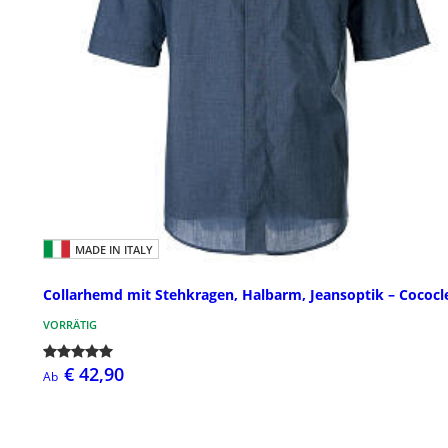
MADE IN ITALY
Collarhemd mit Stehkragen, Halbarm, Jeansoptik – Cococl
VORRÄTIG
€ 42,90
Ab