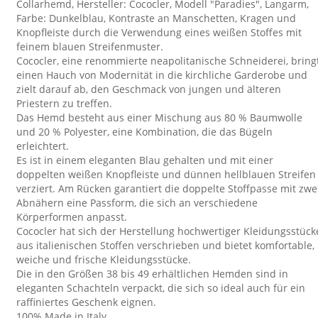
Collarhemd, Hersteller: Cococler, Modell "Paradies", Langarm,
Farbe: Dunkelblau, Kontraste an Manschetten, Kragen und
Knopfleiste durch die Verwendung eines weißen Stoffes mit
feinem blauen Streifenmuster.
Cococler, eine renommierte neapolitanische Schneiderei, bring
einen Hauch von Modernität in die kirchliche Garderobe und
zielt darauf ab, den Geschmack von jungen und älteren
Priestern zu treffen.
Das Hemd besteht aus einer Mischung aus 80 % Baumwolle
und 20 % Polyester, eine Kombination, die das Bügeln
erleichtert.
Es ist in einem eleganten Blau gehalten und mit einer
doppelten weißen Knopfleiste und dünnen hellblauen Streifen
verziert. Am Rücken garantiert die doppelte Stoffpasse mit zwe
Abnähern eine Passform, die sich an verschiedene
Körperformen anpasst.
Cococler hat sich der Herstellung hochwertiger Kleidungsstück
aus italienischen Stoffen verschrieben und bietet komfortable,
weiche und frische Kleidungsstücke.
Die in den Größen 38 bis 49 erhältlichen Hemden sind in
eleganten Schachteln verpackt, die sich so ideal auch für ein
raffiniertes Geschenk eignen.
100% Made in Italy.