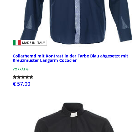
MADE IN ITALY
Collarhemd mit Kontrast in der Farbe Blau abgesetzt mit
Kreuzmuster Langarm Cococler
VORRÄTIG
€ 57,00