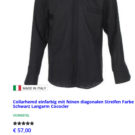
MADE IN ITALY
Collarhemd einfarbig mit feinen diagonalen Streifen Farbe
Schwarz Langarm Cococler
VORRÄTIG
€ 57,00