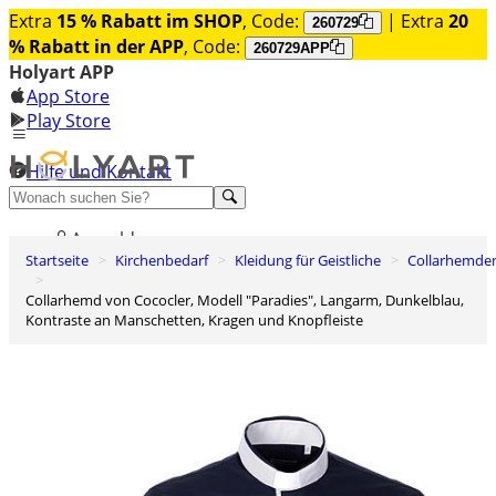
Extra
15 % Rabatt im SHOP
, Code:
| Extra
20
260729
% Rabatt in der APP
, Code:
260729APP
Holyart APP
App Store
Play Store
Hilfe und Kontakt
Entdecken Sie Premium
Anmelden
Startseite
Kirchenbedarf
Kleidung für Geistliche
Collarhemde
Wunschliste
Collarhemd von Cococler, Modell "Paradies", Langarm, Dunkelblau,
0
Kontraste an Manschetten, Kragen und Knopfleiste
Warenkorb