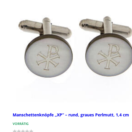
Manschettenknöpfe „XP“ – rund, graues Perlmutt, 1,4 cm
VORRÄTIG