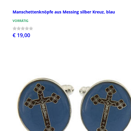
Manschettenknöpfe aus Messing silber Kreuz, blau
VORRÄTIG
€ 19,00