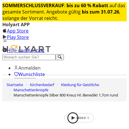
SOMMERSCHLUSSVERKAUF
:
bis zu 60 % Rabatt
auf das
gesamte Sortiment. Angebote gültig
bis zum 31.07.26
,
solange der Vorrat reicht.
Holyart APP
App Store
Play Store
Hilfe und Kontakt
Entdecken Sie Premium
Anmelden
Wunschliste
Startseite
Kirchenbedarf
Kleidung für Geistliche
0
Manschettenknöpfe
Warenkorb
Manschettenknöpfe Silber 800 Kreuz Hl. Benedikt 1,7cm rund
VIDEO
1